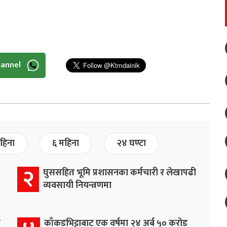
hannel
हिना
६ महिना
२४ घण्टा
२
घुससहित भूमि प्रशासनका कर्मचारी र लेखापढी
व्यवसायी नियन्त्रणमा
र
काँकडभिट्टाबाट एक वर्षमा २४ अर्ब ५० करोड