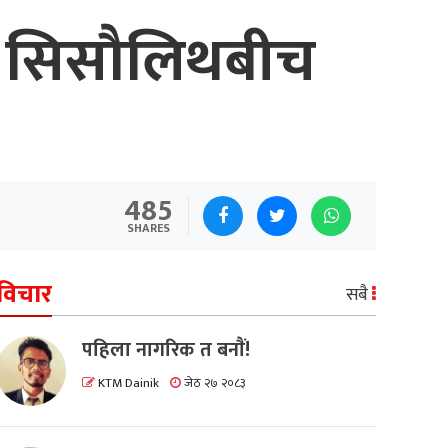
पति सिसौलिथबीच
485
SHARES
विचार
सबै
पहिला नागरिक त बनाैं!
KTM Dainik
जेठ २७ २०८३