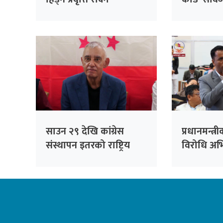
रास्वपाको पहल :
निर्णय, ३२
सांसदहरूको हाजिरी
फर्छ्योट
विश्लेषण गरिँदै
साउन २९ देखि कांग्रेस
प्रधानमन्त्री
संस्थापन इतरको राष्ट्रिय
विरोधि अभिव्
भेला, पूर्वसभापति देउवाले
रेकर्डमा राख
सम्बोधन गर्ने
सचेतक दु