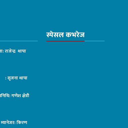
स्पेसल कभरेज
ा: राजेन्द्र थापा
ट : सृजना थापा
तिनिधि: गणेश क्षेत्री
ङ म्यानेजर: किरण