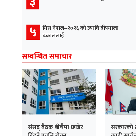
३
५
मिस नेपाल–२०२६ को उपाधि दीपमाला
ढकाललाई
सम्वन्धित समाचार
संसद् बैठक बीचैमा छाडेर
सरकारको ती
हिँड्ने प्रवृत्ति रोक्न
कार्ड’ सार