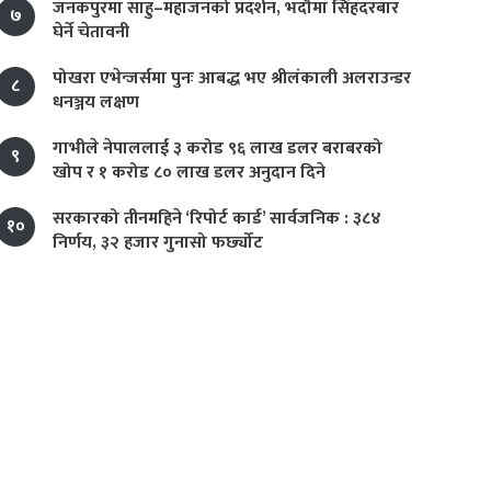
जनकपुरमा साहु–महाजनको प्रदर्शन, भदौमा सिंहदरबार
७
घेर्ने चेतावनी
पोखरा एभेन्जर्समा पुनः आबद्ध भए श्रीलंकाली अलराउन्डर
८
धनञ्जय लक्षण
गाभीले नेपाललाई ३ करोड ९६ लाख डलर बराबरको
९
खोप र १ करोड ८० लाख डलर अनुदान दिने
सरकारको तीनमहिने ‘रिपोर्ट कार्ड’ सार्वजनिक : ३८४
१०
निर्णय, ३२ हजार गुनासो फर्छ्योट