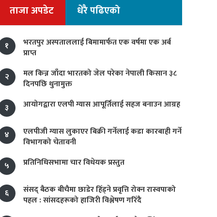
ताजा अपडेट
धेरै पढिएको
भरतपुर अस्पताललाई बिमामार्फत एक वर्षमा एक अर्ब
१
प्राप्त
मल किन्न जाँदा भारतको जेल परेका नेपाली किसान ३८
२
दिनपछि थुनामुक्त
आयोगद्वारा एलपी ग्यास आपूर्तिलाई सहज बनाउन आग्रह
३
एलपीजी ग्यास लुकाएर बिक्री गर्नेलाई कडा कारबाही गर्ने
४
विभागको चेतावनी
प्रतिनिधिसभामा चार विधेयक प्रस्तुत
५
संसद् बैठक बीचैमा छाडेर हिँड्ने प्रवृत्ति रोक्न रास्वपाको
६
पहल : सांसदहरूको हाजिरी विश्लेषण गरिँदै