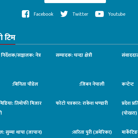
Facebook
Twitter
Youtube
रो टिम
ध निर्देशक/सञ्चालक: नेत्र
सम्पादक: चन्दा क्षेत्री
संवाददात
िनिता पौडेल
:जिबन नेपाली
कन्टेन्
िमिडिया: तिमोफी मिजार
फोटो पत्रकार: राकेश भण्डारी
प्रदेश प्र
ी
(पोखरा)
ल: सुम्मा थापा (जापान)
:सरिता पुरी (अमेरिका)
मार्केटि