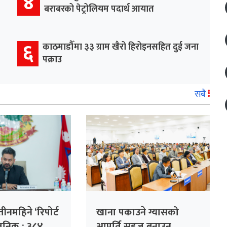
४
बराबरको पेट्रोलियम पदार्थ आयात
६
काठमाडौँमा ३३ ग्राम खैरो हिरोइनसहित दुई जना
पक्राउ
सबै
नमहिने ‘रिपोर्ट
खाना पकाउने ग्यासको
्वजनिक : ३८४
आपूर्ति सहज बनाउन