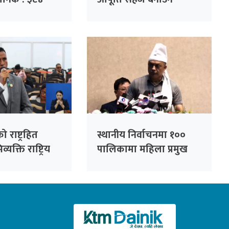
 हजार गुनासो
सांसदको जोड
को राष्ट्रहित
स्थानीय निर्वाचनमा १००
यक्ति राष्ट्रिय
पालिकामा महिला प्रमुख
्न सकिँदैनः प्रमुख
उम्मेदवार बनाउने कांग्रेसको
लाल
तयारी : सभापति थापा