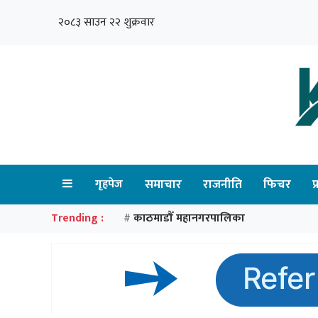
२०८३ साउन २२ शुक्रवार
गृहपेज
समाचार
राजनीति
फिचर
प
Trending :
काठमाडौँ महानगरपालिका
#