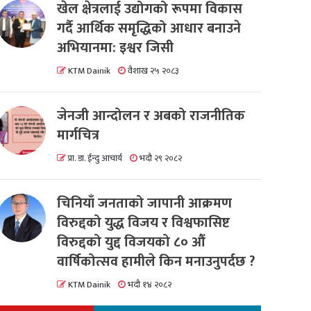
खेल क्षेत्रलाई उद्योगको रूपमा विकास
गर्दै आर्थिक समृद्धिको आधार बनाउने
अभियानमा: इश्वर जिसी
KTM Dainik
वैशाख २५ २०८३
जेनजी आन्दोलन र अबको राजनीतिक
मार्गचित्र
प्रा. डा. ईन्दु आचार्य
भदौ २९ २०८२
चिनियाँ जनताको जापानी आक्रमण
विरुद्दको युद्ध विजय र विश्वफासिष्ट
विरुद्दको युद्द विजयको ८० औं
वार्षिकोत्सव हामीले किन मनाउनुपर्दछ ?
KTM Dainik
भदौ १४ २०८२