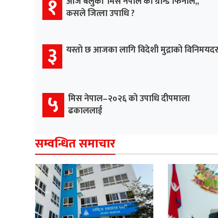
१
आज बेलुका ‘मिस नेपाल’को ग्रान्ड फिनाले,,
कसले जित्ला उपाधि ?
३
यस्तो छ आजका लागि विदेशी मुद्राको विनिमयद
५
मिस नेपाल–२०२६ को उपाधि दीपमाला
ढकाललाई
सम्वन्धित समाचार