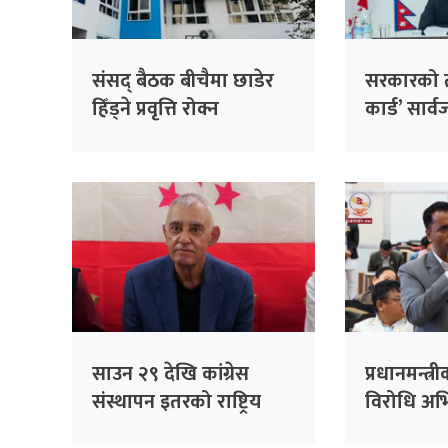
संसद् बैठक बीचैमा छाडेर
सरकारको ती
हिँड्ने प्रवृत्ति रोक्न
कार्ड’ सार
रास्वपाको पहल :
निर्णय, ३२
सांसदहरूको हाजिरी
फर्छ्योट
विश्लेषण गरिँदै
साउन २९ देखि कांग्रेस
प्रधानमन्त्री
संस्थापन इतरको राष्ट्रिय
विरोधि अभिव्
भेला, पूर्वसभापति देउवाले
रेकर्डमा राख