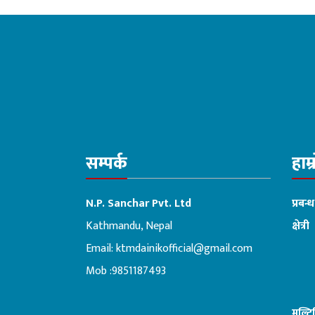
सम्बोधन गर्ने
सचेतक दु
सम्पर्क
हाम्
N.P. Sanchar Pvt. Ltd
प्रबन्
Kathmandu, Nepal
क्षेत्री
Email:
ktmdainikofficial@gmail.com
:ब
Mob :9851187493
मल्ट