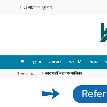
२०८३ साउन २२ शुक्रवार
गृहपेज
समाचार
राजनीति
फिचर
प
Trending :
काठमाडौँ महानगरपालिका
#