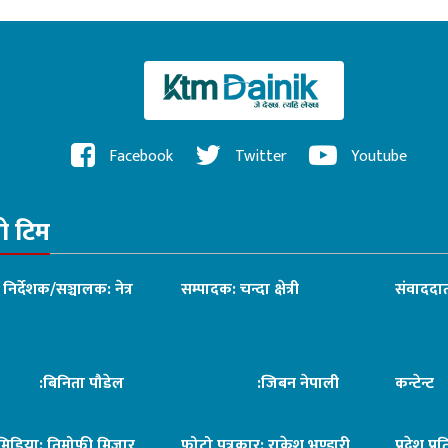
लाल
तयारी : सभापति थापा
Facebook
Twitter
Youtube
रो टिम
ध निर्देशक/सञ्चालक: नेत्र
सम्पादक: चन्दा क्षेत्री
संवाददात
िनिता पौडेल
:जिबन नेपाली
कन्टेन्
िमिडिया: तिमोफी मिजार
फोटो पत्रकार: राकेश भण्डारी
प्रदेश प्र