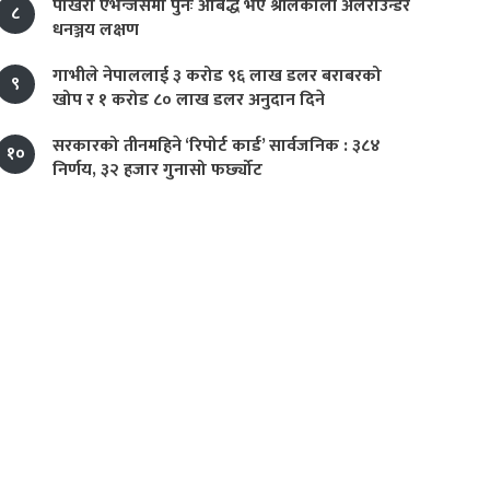
पोखरा एभेन्जर्समा पुनः आबद्ध भए श्रीलंकाली अलराउन्डर
८
धनञ्जय लक्षण
गाभीले नेपाललाई ३ करोड ९६ लाख डलर बराबरको
९
खोप र १ करोड ८० लाख डलर अनुदान दिने
सरकारको तीनमहिने ‘रिपोर्ट कार्ड’ सार्वजनिक : ३८४
१०
निर्णय, ३२ हजार गुनासो फर्छ्योट