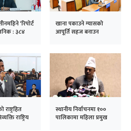
नमहिने ‘रिपोर्ट
खाना पकाउने ग्यासको
्वजनिक : ३८४
आपूर्ति सहज बनाउन
 हजार गुनासो
सांसदको जोड
को राष्ट्रहित
स्थानीय निर्वाचनमा १००
यक्ति राष्ट्रिय
पालिकामा महिला प्रमुख
्न सकिँदैनः प्रमुख
उम्मेदवार बनाउने कांग्रेसको