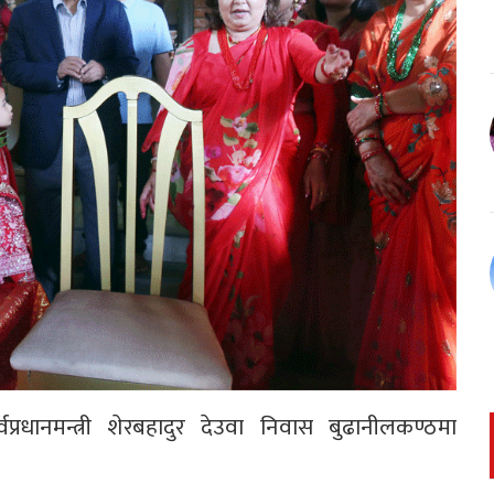
वप्रधानमन्त्री शेरबहादुर देउवा निवास बुढानीलकण्ठमा