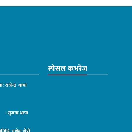
स्पेसल कभरेज
ा: राजेन्द्र थापा
ट : सृजना थापा
तिनिधि: गणेश क्षेत्री