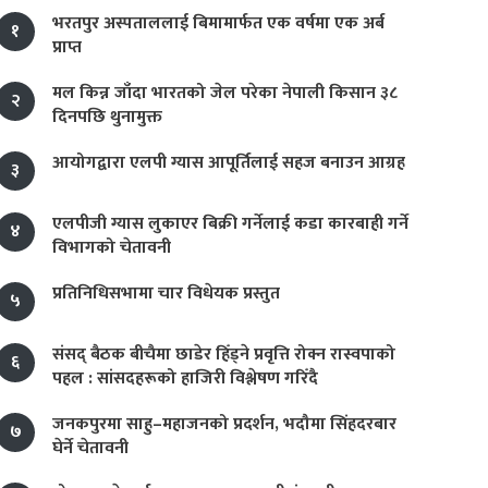
भरतपुर अस्पताललाई बिमामार्फत एक वर्षमा एक अर्ब
१
प्राप्त
मल किन्न जाँदा भारतको जेल परेका नेपाली किसान ३८
२
दिनपछि थुनामुक्त
आयोगद्वारा एलपी ग्यास आपूर्तिलाई सहज बनाउन आग्रह
३
एलपीजी ग्यास लुकाएर बिक्री गर्नेलाई कडा कारबाही गर्ने
४
विभागको चेतावनी
प्रतिनिधिसभामा चार विधेयक प्रस्तुत
५
संसद् बैठक बीचैमा छाडेर हिँड्ने प्रवृत्ति रोक्न रास्वपाको
६
पहल : सांसदहरूको हाजिरी विश्लेषण गरिँदै
जनकपुरमा साहु–महाजनको प्रदर्शन, भदौमा सिंहदरबार
७
घेर्ने चेतावनी