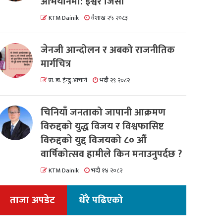
अभियानमा: इश्वर जिसी
KTM Dainik
वैशाख २५ २०८३
जेनजी आन्दोलन र अबको राजनीतिक
मार्गचित्र
प्रा. डा. ईन्दु आचार्य
भदौ २९ २०८२
चिनियाँ जनताको जापानी आक्रमण
विरुद्दको युद्ध विजय र विश्वफासिष्ट
विरुद्दको युद्द विजयको ८० औं
वार्षिकोत्सव हामीले किन मनाउनुपर्दछ ?
KTM Dainik
भदौ १४ २०८२
ताजा अपडेट
धेरै पढिएको