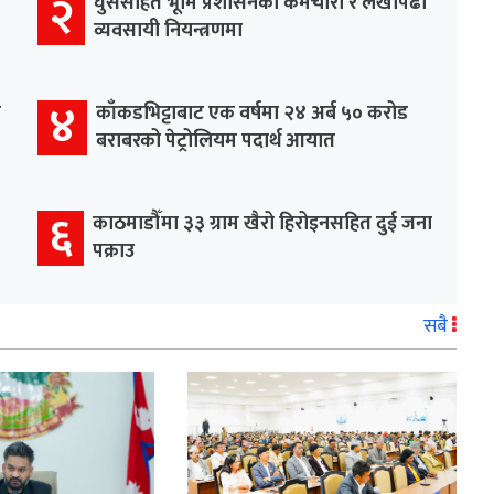
२
घुससहित भूमि प्रशासनका कर्मचारी र लेखापढी
व्यवसायी नियन्त्रणमा
४
र
काँकडभिट्टाबाट एक वर्षमा २४ अर्ब ५० करोड
बराबरको पेट्रोलियम पदार्थ आयात
६
काठमाडौँमा ३३ ग्राम खैरो हिरोइनसहित दुई जना
पक्राउ
सबै