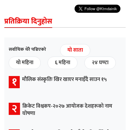
प्रतिक्रिया दिनुहोस
सर्वाधिक धेरै पढिएको
यो साता
यो महिना
६ महिना
२४ घण्टा
१
मौलिक संस्कृतिः खिर खाएर मनाइँदै साउन १५
२
क्रिकेट विश्वकप-२०२७ आयोजक देशहरूको नाम
घोषणा