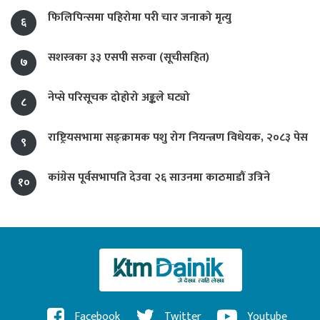
फिलिपिन्समा पहिरोमा परी चार जनाको मृत्यु
६
सशस्त्रका ३३ एसपी सरुवा (सूचीसहित)
७
नेप्से परिसूचक दोहोरो अङ्कले घट्यो
८
राष्ट्रियसभामा सङ्क्रामक पशु रोग नियन्त्रण विधेयक, २०८३ पेस
९
कांग्रेस पूर्वसभापति देउवा २६ साउनमा काठमाडौं उत्रिने
१०
Facebook
Twitter
Youtube