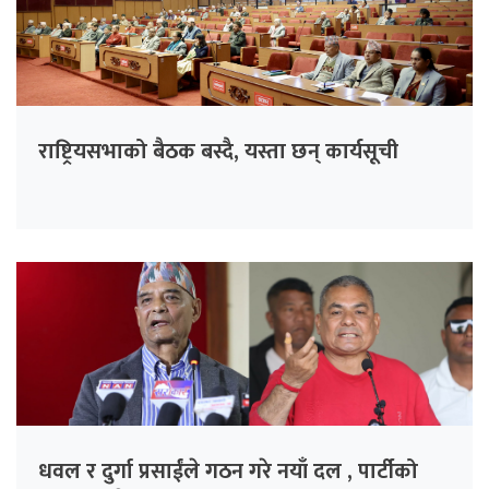
राष्ट्रियसभाको बैठक बस्दै, यस्ता छन् कार्यसूची
धवल र दुर्गा प्रसाईंले गठन गरे नयाँ दल , पार्टीको