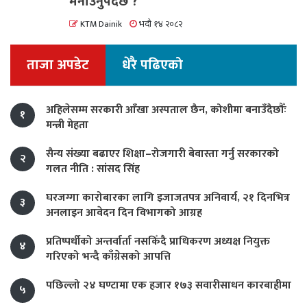
मनाउनुपर्दछ ?
KTM Dainik
भदौ १४ २०८२
ताजा अपडेट
धेरै पढिएको
अहिलेसम्म सरकारी आँखा अस्पताल छैन, कोशीमा बनाउँदैछौँः
१
मन्त्री मेहता
सैन्य संख्या बढाएर शिक्षा–रोजगारी बेवास्ता गर्नु सरकारको
२
गलत नीति : सांसद सिंह
घरजग्गा कारोबारका लागि इजाजतपत्र अनिवार्य, २१ दिनभित्र
३
अनलाइन आवेदन दिन विभागको आग्रह
प्रतिष्पर्धीको अन्तर्वार्ता नसकिँदै प्राधिकरण अध्यक्ष नियुक्त
४
गरिएको भन्दै काँग्रेसको आपत्ति
पछिल्लो २४ घण्टामा एक हजार १७३ सवारीसाधन कारबाहीमा
५