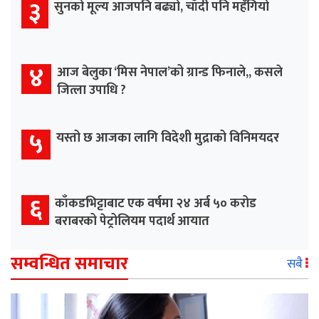
३
सुनको मूल्य आजपनि बढ्यो, चाँदी पनि महँगियो
४
आज बेलुका ‘मिस नेपाल’को ग्रान्ड फिनाले,, कसले
जित्ला उपाधि ?
५
यस्तो छ आजका लागि विदेशी मुद्राको विनिमयदर
६
काँकडभिट्टाबाट एक वर्षमा २४ अर्ब ५० करोड
बराबरको पेट्रोलियम पदार्थ आयात
सम्वन्धित समाचार
सबै