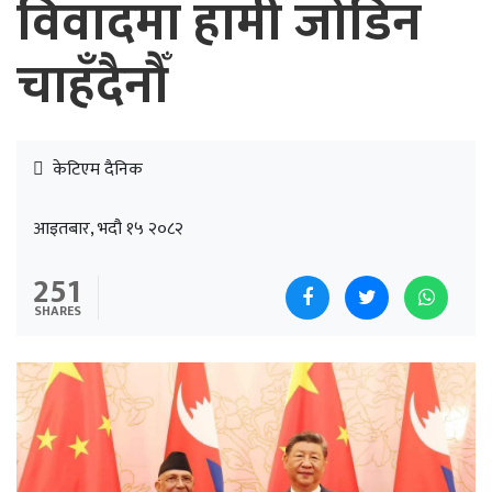
विवादमा हामी जोडिन
चाहँदैनौँ
केटिएम दैनिक
आइतबार, भदौ १५ २०८२
251
SHARES