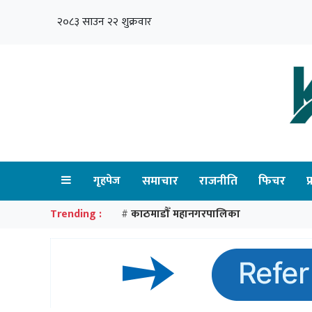
२०८३ साउन २२ शुक्रवार
गृहपेज
समाचार
राजनीति
फिचर
प
Trending :
काठमाडौँ महानगरपालिका
#