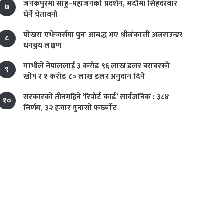
जनकपुरमा साहु–महाजनको प्रदर्शन, भदौमा सिंहदरबार
७
घेर्ने चेतावनी
पोखरा एभेन्जर्समा पुनः आबद्ध भए श्रीलंकाली अलराउन्डर
८
धनञ्जय लक्षण
गाभीले नेपाललाई ३ करोड ९६ लाख डलर बराबरको
९
खोप र १ करोड ८० लाख डलर अनुदान दिने
सरकारको तीनमहिने ‘रिपोर्ट कार्ड’ सार्वजनिक : ३८४
१०
निर्णय, ३२ हजार गुनासो फर्छ्योट