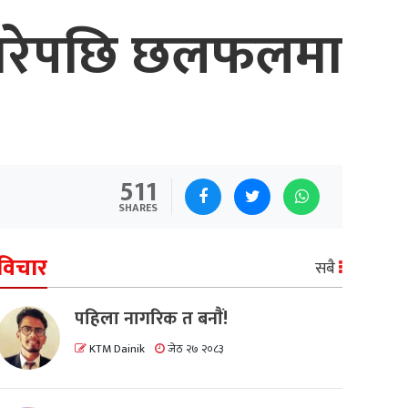
ेश गरेपछि छलफलमा
511
SHARES
विचार
सबै
पहिला नागरिक त बनाैं!
KTM Dainik
जेठ २७ २०८३