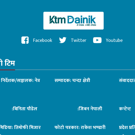
Facebook
Twitter
Youtube
रो टिम
ध निर्देशक/सञ्चालक: नेत्र
सम्पादक: चन्दा क्षेत्री
संवाददात
िनिता पौडेल
:जिबन नेपाली
कन्टेन्
िमिडिया: तिमोफी मिजार
फोटो पत्रकार: राकेश भण्डारी
प्रदेश प्र