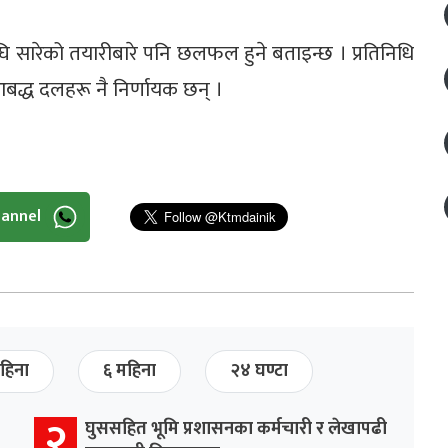
 सारेको तयारीबारे पनि छलफल हुने बताइन्छ । प्रतिनिधि
आबद्ध दलहरू नै निर्णायक छन् ।
hannel
हिना
६ महिना
२४ घण्टा
२
घुससहित भूमि प्रशासनका कर्मचारी र लेखापढी