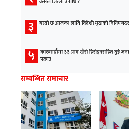
कसले जित्ला उपाधि ?
३
यस्तो छ आजका लागि विदेशी मुद्राको विनिमयद
५
काठमाडौँमा ३३ ग्राम खैरो हिरोइनसहित दुई जना
पक्राउ
सम्वन्धित समाचार