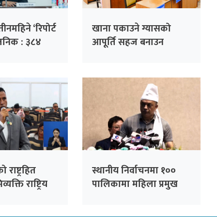
नमहिने ‘रिपोर्ट
खाना पकाउने ग्यासको
्वजनिक : ३८४
आपूर्ति सहज बनाउन
 हजार गुनासो
सांसदको जोड
को राष्ट्रहित
स्थानीय निर्वाचनमा १००
यक्ति राष्ट्रिय
पालिकामा महिला प्रमुख
्न सकिँदैनः प्रमुख
उम्मेदवार बनाउने कांग्रेसको
लाल
तयारी : सभापति थापा