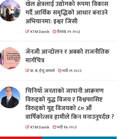
खेल क्षेत्रलाई उद्योगको रूपमा विकास
गर्दै आर्थिक समृद्धिको आधार बनाउने
अभियानमा: इश्वर जिसी
KTM Dainik
वैशाख २५ २०८३
जेनजी आन्दोलन र अबको राजनीतिक
मार्गचित्र
प्रा. डा. ईन्दु आचार्य
भदौ २९ २०८२
चिनियाँ जनताको जापानी आक्रमण
विरुद्दको युद्ध विजय र विश्वफासिष्ट
विरुद्दको युद्द विजयको ८० औं
वार्षिकोत्सव हामीले किन मनाउनुपर्दछ ?
KTM Dainik
भदौ १४ २०८२