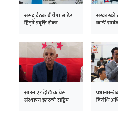
संसद् बैठक बीचैमा छाडेर
सरकारको ती
हिँड्ने प्रवृत्ति रोक्न
कार्ड’ सार
रास्वपाको पहल :
निर्णय, ३२
सांसदहरूको हाजिरी
फर्छ्योट
विश्लेषण गरिँदै
साउन २९ देखि कांग्रेस
प्रधानमन्त्री
संस्थापन इतरको राष्ट्रिय
विरोधि अभिव्
भेला, पूर्वसभापति देउवाले
रेकर्डमा राख
सम्बोधन गर्ने
सचेतक दु