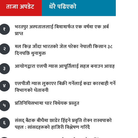
ताजा अपडेट
धेरै पढिएको
भरतपुर अस्पताललाई बिमामार्फत एक वर्षमा एक अर्ब
१
प्राप्त
मल किन्न जाँदा भारतको जेल परेका नेपाली किसान ३८
२
दिनपछि थुनामुक्त
आयोगद्वारा एलपी ग्यास आपूर्तिलाई सहज बनाउन आग्रह
३
एलपीजी ग्यास लुकाएर बिक्री गर्नेलाई कडा कारबाही गर्ने
४
विभागको चेतावनी
प्रतिनिधिसभामा चार विधेयक प्रस्तुत
५
संसद् बैठक बीचैमा छाडेर हिँड्ने प्रवृत्ति रोक्न रास्वपाको
६
पहल : सांसदहरूको हाजिरी विश्लेषण गरिँदै