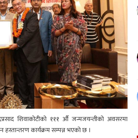
न्दप्रसाद शिवाकोटीको १११ औँ जन्मजयन्तीको अवसरमा
ान हस्तान्तरण कार्यक्रम सम्पन्न भएको छ ।