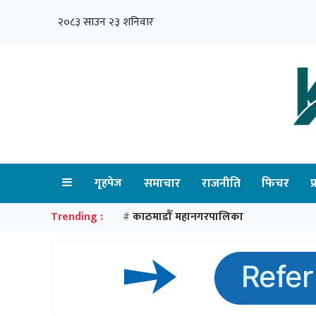
२०८३ साउन २३ शनिवार
गृहपेज
समाचार
राजनीति
फिचर
प
Trending :
काठमाडौँ महानगरपालिका
#