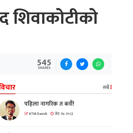
रसाद शिवाकोटीको
545
SHARES
विचार
सबै
पहिला नागरिक त बनाैं!
KTM Dainik
जेठ २७ २०८३