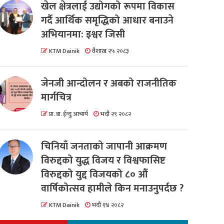
खेल क्षेत्रलाई उद्योगको रूपमा विकास
गर्दै आर्थिक समृद्धिको आधार बनाउने
अभियानमा: इश्वर जिसी
KTM Dainik
वैशाख २५ २०८३
जेनजी आन्दोलन र अबको राजनीतिक
मार्गचित्र
प्रा. डा. ईन्दु आचार्य
भदौ २९ २०८२
चिनियाँ जनताको जापानी आक्रमण
विरुद्दको युद्ध विजय र विश्वफासिष्ट
विरुद्दको युद्द विजयको ८० औं
वार्षिकोत्सव हामीले किन मनाउनुपर्दछ ?
KTM Dainik
भदौ १४ २०८२