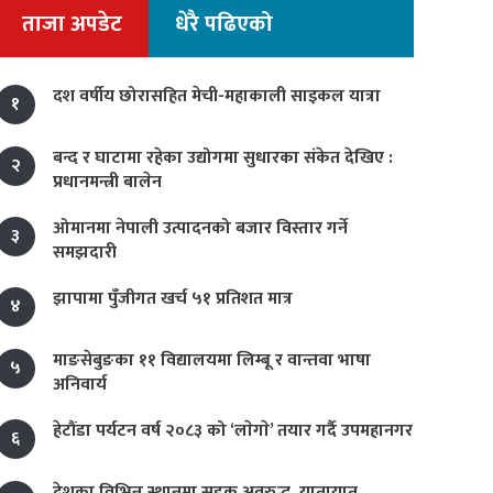
ताजा अपडेट
धेरै पढिएको
दश वर्षीय छोरासहित मेची-महाकाली साइकल यात्रा
१
बन्द र घाटामा रहेका उद्योगमा सुधारका संकेत देखिए :
२
प्रधानमन्त्री बालेन
ओमानमा नेपाली उत्पादनको बजार विस्तार गर्ने
३
समझदारी
झापामा पुँजीगत खर्च ५१ प्रतिशत मात्र
४
माङसेबुङका ११ विद्यालयमा लिम्बू र वान्तवा भाषा
५
अनिवार्य
हेटौंडा पर्यटन वर्ष २०८३ को ‘लाेगाे’ तयार गर्दै उपमहानगर
६
देशका विभिन्न स्थानमा सडक अवरुद्ध, यातायात