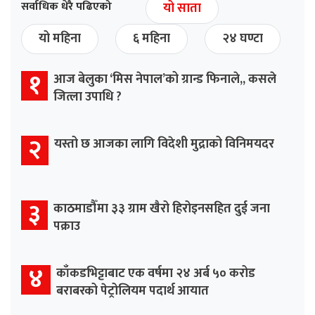
सर्वाधिक धेरै पढिएको
यो साता
यो महिना
६ महिना
२४ घण्टा
१
आज बेलुका ‘मिस नेपाल’को ग्रान्ड फिनाले,, कसले
जित्ला उपाधि ?
२
यस्तो छ आजका लागि विदेशी मुद्राको विनिमयदर
३
काठमाडौँमा ३३ ग्राम खैरो हिरोइनसहित दुई जना
पक्राउ
४
काँकडभिट्टाबाट एक वर्षमा २४ अर्ब ५० करोड
बराबरको पेट्रोलियम पदार्थ आयात