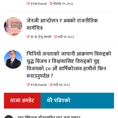
KTM Dainik
वैशाख २५ २०८३
जेनजी आन्दोलन र अबको राजनीतिक
मार्गचित्र
प्रा. डा. ईन्दु आचार्य
भदौ २९ २०८२
चिनियाँ जनताको जापानी आक्रमण विरुद्दको
युद्ध विजय र विश्वफासिष्ट विरुद्दको युद्द
विजयको ८० औं वार्षिकोत्सव हामीले किन
मनाउनुपर्दछ ?
KTM Dainik
भदौ १४ २०८२
ताजा अपडेट
धेरै पढिएको
चार क्विन्टल गाँजासहित चार जना पक्राउ