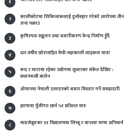
१
कालीकोटमा चिकित्सकलाई दुर्व्यवहार गरेको आरोपमा तीन
२
जना पक्राउ
कृषिउपज सङ्कलन तथा बजारीकरण केन्द्र निर्माण हुँदै
३
दश वर्षीय छोरासहित मेची-महाकाली साइकल यात्रा
४
बन्द र घाटामा रहेका उद्योगमा सुधारका संकेत देखिए :
५
प्रधानमन्त्री बालेन
ओमानमा नेपाली उत्पादनको बजार विस्तार गर्ने समझदारी
६
झापामा पुँजीगत खर्च ५१ प्रतिशत मात्र
७
माङसेबुङका ११ विद्यालयमा लिम्बू र वान्तवा भाषा अनिवार्य
८