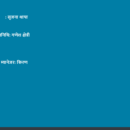
ट : सृजना थापा
तिनिधि: गणेश क्षेत्री
ङ म्यानेजर: किरण