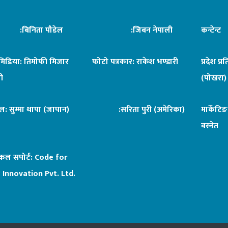
िनिता पौडेल
:जिबन नेपाली
कन्टेन्
िमिडिया: तिमोफी मिजार
फोटो पत्रकार: राकेश भण्डारी
प्रदेश प्र
ी
(पोखरा)
ल: सुम्मा थापा (जापान)
:सरिता पुरी (अमेरिका)
मार्केटि
बस्नेत
िकल सपोर्ट:
Code for
 Innovation Pvt. Ltd.