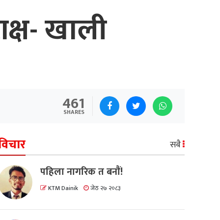
ाक्ष- खाली
461
SHARES
विचार
सबै
पहिला नागरिक त बनाैं!
KTM Dainik
जेठ २७ २०८३