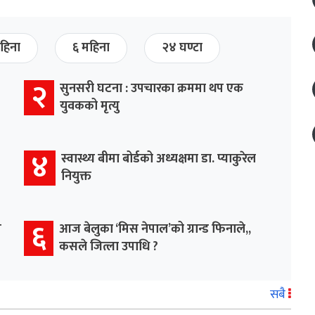
हिना
६ महिना
२४ घण्टा
२
सुनसरी घटना : उपचारका क्रममा थप एक
युवकको मृत्यु
४
स्वास्थ्य बीमा बोर्डको अध्यक्षमा डा. प्याकुरेल
नियुक्त
६
म
आज बेलुका ‘मिस नेपाल’को ग्रान्ड फिनाले,,
कसले जित्ला उपाधि ?
सबै