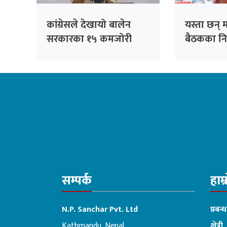
कांग्रेसले देखायो बालेन
यस्ता छन् मन
सरकारका १५ कमजोरी
बैठकका नि
(पूर्णपाठ)
सम्पर्क
हाम्
N.P. Sanchar Pvt. Ltd
प्रबन्
Kathmandu, Nepal
क्षेत्री