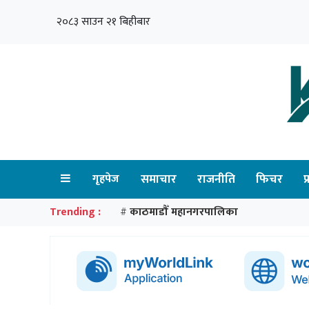
२०८३ साउन २१ बिहीबार
गृहपेज
समाचार
राजनीति
फिचर
प
Trending :
काठमाडौँ महानगरपालिका
#