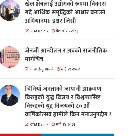
खेल क्षेत्रलाई उद्योगको रूपमा विकास
गर्दै आर्थिक समृद्धिको आधार बनाउने
अभियानमा: इश्वर जिसी
KTM Dainik
वैशाख २५ २०८३
जेनजी आन्दोलन र अबको राजनीतिक
मार्गचित्र
प्रा. डा. ईन्दु आचार्य
भदौ २९ २०८२
चिनियाँ जनताको जापानी आक्रमण
विरुद्दको युद्ध विजय र विश्वफासिष्ट
विरुद्दको युद्द विजयको ८० औं
वार्षिकोत्सव हामीले किन मनाउनुपर्दछ ?
KTM Dainik
भदौ १४ २०८२