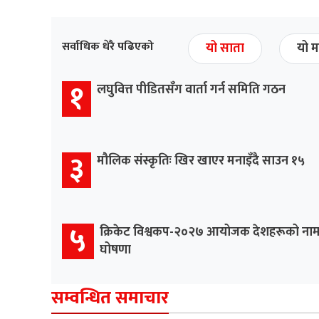
सर्वाधिक धेरै पढिएको
यो साता
यो म
१
लघुवित्त पीडितसँग वार्ता गर्न समिति गठन
३
मौलिक संस्कृतिः खिर खाएर मनाइँदै साउन १५
५
क्रिकेट विश्वकप-२०२७ आयोजक देशहरूको ना
घोषणा
सम्वन्धित समाचार