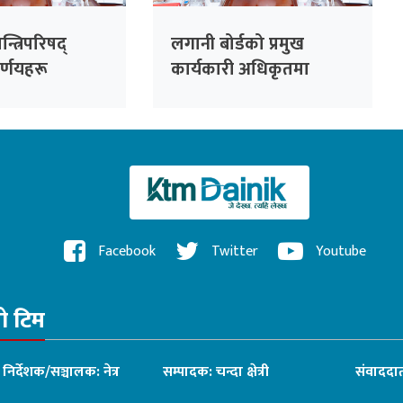
्त्रिपरिषद्
लगानी बोर्डको प्रमुख
र्णयहरू
कार्यकारी अधिकृतमा
नियुक्ति
Facebook
Twitter
Youtube
रो टिम
ध निर्देशक/सञ्चालक: नेत्र
सम्पादक: चन्दा क्षेत्री
संवाददात