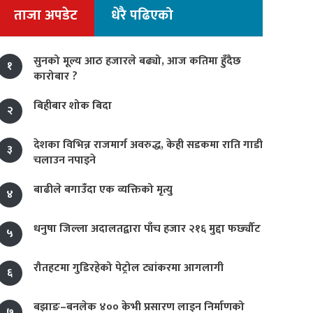
ताजा अपडेट
धेरै पढिएको
सुनको मूल्य आठ हजारले बढ्यो, आज कतिमा हुँदैछ
१
कारोबार ?
बिहीबार शोक बिदा
२
देशका विभिन्न राजमार्ग अवरुद्ध, केही सडकमा राति गाडी
३
चलाउन नपाइने
बाढीले बगाउँदा एक व्यक्तिको मृत्यु
४
धनुषा जिल्ला अदालतद्वारा पाँच हजार २१६ मुद्दा फर्छ्यौट
५
रौतहटमा गुडिरहेको पेट्रोल ट्यांकरमा आगलागी
६
बझाङ–बनलेक ४०० केभी प्रसारण लाइन निर्माणको
७