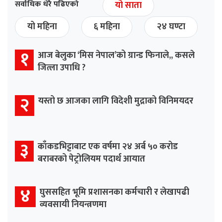
सर्वाधिक धेरै पढिएको
यो साता
यो महिना
६ महिना
२४ घण्टा
१
आज बेलुका ‘मिस नेपाल’को ग्रान्ड फिनाले,, कसले
जित्ला उपाधि ?
२
यस्तो छ आजका लागि विदेशी मुद्राको विनिमयदर
३
काँकडभिट्टाबाट एक वर्षमा २४ अर्ब ५० करोड
बराबरको पेट्रोलियम पदार्थ आयात
४
घुससहित भूमि प्रशासनका कर्मचारी र लेखापढी
व्यवसायी नियन्त्रणमा