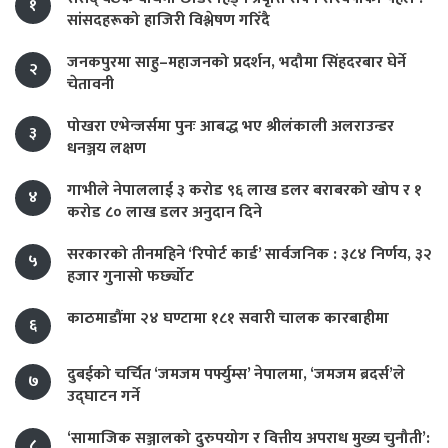
१
सांसदहरूको हाजिरी विश्लेषण गरिँदै
जनकपुरमा साहु–महाजनको प्रदर्शन, भदौमा सिंहदरबार घेर्ने
२
चेतावनी
पोखरा एभेन्जर्समा पुनः आबद्ध भए श्रीलंकाली अलराउन्डर
३
धनञ्जय लक्षण
गाभीले नेपाललाई ३ करोड ९६ लाख डलर बराबरको खोप र १
४
करोड ८० लाख डलर अनुदान दिने
सरकारको तीनमहिने ‘रिपोर्ट कार्ड’ सार्वजनिक : ३८४ निर्णय, ३२
५
हजार गुनासो फर्छ्योट
काठमाडौंमा २४ घण्टामा १८१ सवारी चालक कारबाहीमा
६
दुबईको चर्चित ‘जमजम पर्फ्युम्स’ नेपालमा, ‘जमजम ब्रदर्स’ले
७
उद्घाटन गर्ने
‘सामाजिक सञ्जालको दुरुपयोग र वित्तीय अपराध मुख्य चुनौती’:
८