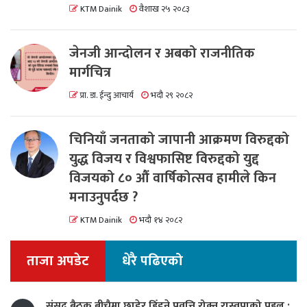
KTM Dainik
वैशाख २५ २०८३
जेनजी आन्दोलन र अबको राजनीतिक
मार्गचित्र
प्रा. डा. ईन्दु आचार्य
भदौ २९ २०८२
चिनियाँ जनताको जापानी आक्रमण विरुद्दको
युद्ध विजय र विश्वफासिष्ट विरुद्दको युद्द
विजयको ८० औं वार्षिकोत्सव हामीले किन
मनाउनुपर्दछ ?
KTM Dainik
भदौ १४ २०८२
ताजा अपडेट
धेरै पढिएको
संसद् बैठक बीचैमा छाडेर हिँड्ने प्रवृत्ति रोक्न रास्वपाको पहल :