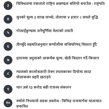
विविधतामा एकताले राष्ट्रिय अखण्डता बलियो बनाउँछ : राष्ट्रपति
३
सुनको मूल्य ३ लाख नाघ्यो, तोलामा ४ हजार ८ सयले वृद्धि
४
गोसाइँकुण्डमा जनैपूर्णिमा मेलाको तयारी
५
तीनबुँदे सहमतिअनुसार कर्णालीमा मन्त्रिपरिषद् विस्तार हुँदै
६
इलाममा अदुवाको आकर्षक मूल्य, खेती विस्तार गर्दै किसान
७
ग्यासको कालोबजारी रोक्न उपत्यकाका डिपोमा सादा
८
पोसाकका प्रहरी खटाइने
चार अर्ब ९३ करोड बढी राजस्व संकलन
९
वर्षाले निम्त्यायो सडक अवरोध : विभिन्न राजमार्गमा यातायात
१०
प्रभावित