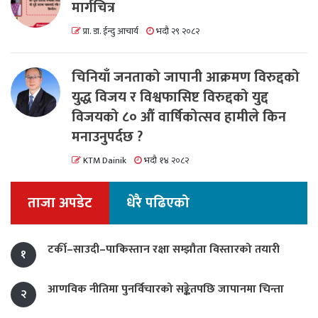
मार्गचित्र
प्रा. डा. ईन्दु आचार्य
भदौ २९ २०८२
चिनियाँ जनताको जापानी आक्रमण विरुद्दको
युद्ध विजय र विश्वफासिष्ट विरुद्दको युद्द
विजयको ८० औं वार्षिकोत्सव हामीले किन
मनाउनुपर्दछ ?
KTM Dainik
भदौ १४ २०८२
ताजा अपडेट
धेरै पढिएको
टर्की–साउदी–पाकिस्तान रक्षा सम्झौता विस्तारको तयारी
१
आणविक नीतिमा पुनर्विचारको सङ्केतपछि जापानमा चिन्ता
२