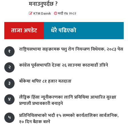
मनाउनुपर्दछ ?
KTM Dainik
भदौ १४ २०८२
ताजा अपडेट
धेरै पढिएको
राष्ट्रियसभामा सङ्क्रामक पशु रोग नियन्त्रण विधेयक, २०८३ पेस
१
कांग्रेस पूर्वसभापति देउवा २६ साउनमा काठमाडौं उत्रिने
२
बाँकेमा थपिए ८१ हजार मतदाता
३
लैङ्गिक हिंसा न्यूनीकरणका लागि प्रविधिमा आधारित सुरक्षा
४
प्रणाली प्रभावकारी बनाइने
प्रतिनिधिसभाको भदौ १५ सम्मको कार्यतालिका सार्वजनिक,
५
१० दिन बैठक बस्ने