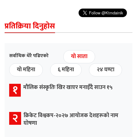
प्रतिक्रिया दिनुहोस
सर्वाधिक धेरै पढिएको
यो साता
यो महिना
६ महिना
२४ घण्टा
१
मौलिक संस्कृतिः खिर खाएर मनाइँदै साउन १५
२
क्रिकेट विश्वकप-२०२७ आयोजक देशहरूको नाम
घोषणा