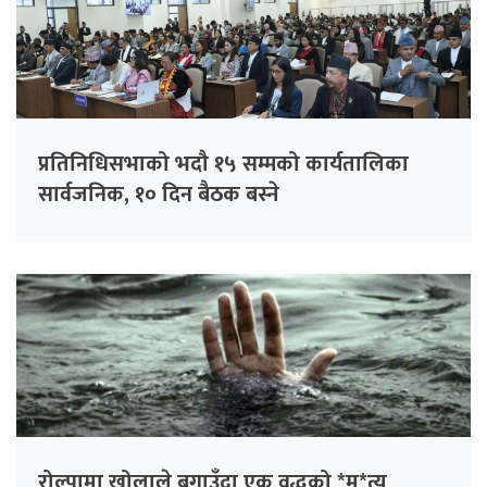
प्रतिनिधिसभाको भदौ १५ सम्मको कार्यतालिका
सार्वजनिक, १० दिन बैठक बस्ने
रोल्पामा खोलाले बगाउँदा एक वृद्धको *मृ*त्यु