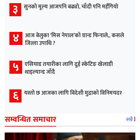
३
सुनको मूल्य आजपनि बढ्यो, चाँदी पनि महँगियो
४
आज बेलुका ‘मिस नेपाल’को ग्रान्ड फिनाले,, कसले
जित्ला उपाधि ?
५
एसियाड तयारीका लागि दुई स्केटिङ खेलाडी
थाइल्यान्ड जाँदै
६
यस्तो छ आजका लागि विदेशी मुद्राको विनिमयदर
सम्वन्धित समाचार
सबै