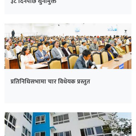
३८ दिनपछि थुनामुक्त
प्रतिनिधिसभामा चार विधेयक प्रस्तुत