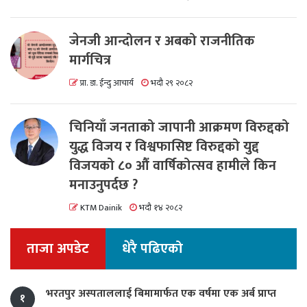
जेनजी आन्दोलन र अबको राजनीतिक
मार्गचित्र
प्रा. डा. ईन्दु आचार्य
भदौ २९ २०८२
चिनियाँ जनताको जापानी आक्रमण विरुद्दको
युद्ध विजय र विश्वफासिष्ट विरुद्दको युद्द
विजयको ८० औं वार्षिकोत्सव हामीले किन
मनाउनुपर्दछ ?
KTM Dainik
भदौ १४ २०८२
ताजा अपडेट
धेरै पढिएको
भरतपुर अस्पताललाई बिमामार्फत एक वर्षमा एक अर्ब प्राप्त
१