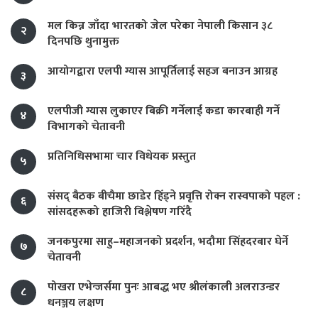
मल किन्न जाँदा भारतको जेल परेका नेपाली किसान ३८
२
दिनपछि थुनामुक्त
आयोगद्वारा एलपी ग्यास आपूर्तिलाई सहज बनाउन आग्रह
३
एलपीजी ग्यास लुकाएर बिक्री गर्नेलाई कडा कारबाही गर्ने
४
विभागको चेतावनी
प्रतिनिधिसभामा चार विधेयक प्रस्तुत
५
संसद् बैठक बीचैमा छाडेर हिँड्ने प्रवृत्ति रोक्न रास्वपाको पहल :
६
सांसदहरूको हाजिरी विश्लेषण गरिँदै
जनकपुरमा साहु–महाजनको प्रदर्शन, भदौमा सिंहदरबार घेर्ने
७
चेतावनी
पोखरा एभेन्जर्समा पुनः आबद्ध भए श्रीलंकाली अलराउन्डर
८
धनञ्जय लक्षण