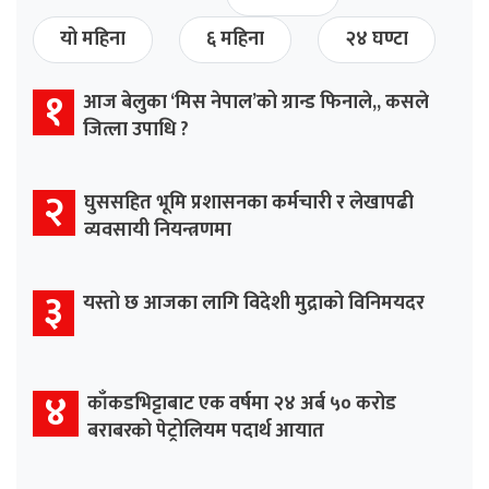
यो महिना
६ महिना
२४ घण्टा
१
आज बेलुका ‘मिस नेपाल’को ग्रान्ड फिनाले,, कसले
जित्ला उपाधि ?
२
घुससहित भूमि प्रशासनका कर्मचारी र लेखापढी
व्यवसायी नियन्त्रणमा
३
यस्तो छ आजका लागि विदेशी मुद्राको विनिमयदर
४
काँकडभिट्टाबाट एक वर्षमा २४ अर्ब ५० करोड
बराबरको पेट्रोलियम पदार्थ आयात