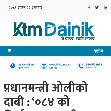
२०८३ साउन २२ शुक्रवार
गृहपेज
प्रधानमन्त्री ओलीको
दाबी : ‘०८४ को