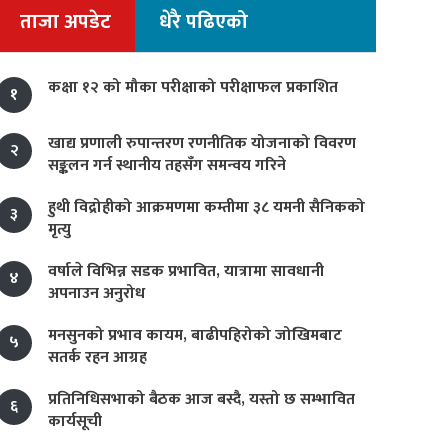
ताजा अपडेट
धेरै पढिएको
कक्षा १२ को मौका परीक्षाको परीक्षाफल प्रकाशित
१
खाद्य प्रणाली रुपान्तरण रणनीतिक योजनाको विवरण
२
सङ्कलन गर्न स्थानीय तहसँग समन्वय गरिने
हुथी विद्रोहीको आक्रमणमा कम्तीमा ३८ यमनी सैनिकको
३
मृत्यु
वर्षाले विभिन्न सडक प्रभावित, यात्रामा सावधानी
४
अपनाउन अनुरोध
मनसुनको प्रभाव कायम, बाढीपहिरोको जोखिमबाट
५
सतर्क रहन आग्रह
प्रतिनिधिसभाको बैठक आज बस्दै, यस्तो छ सम्भावित
६
कार्यसूची