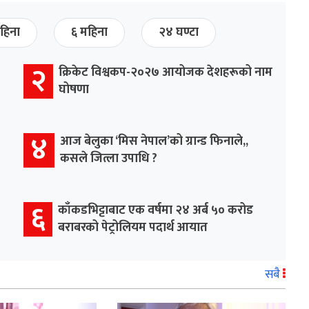
हिना
६ महिना
२४ घण्टा
२
क्रिकेट विश्वकप-२०२७ आयोजक देशहरूको नाम
घोषणा
४
आज बेलुका ‘मिस नेपाल’को ग्रान्ड फिनाले,,
कसले जित्ला उपाधि ?
६
काँकडभिट्टाबाट एक वर्षमा २४ अर्ब ५० करोड
बराबरको पेट्रोलियम पदार्थ आयात
सबै