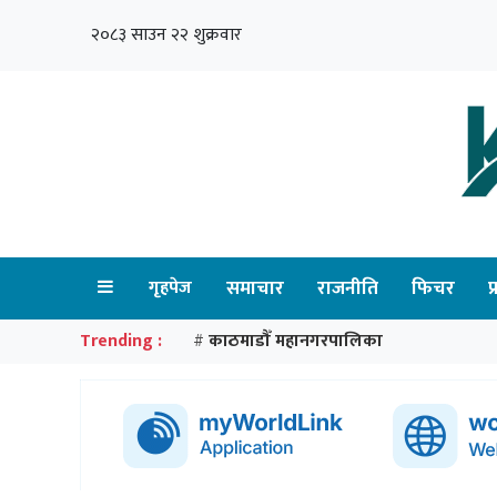
२०८३ साउन २२ शुक्रवार
गृहपेज
समाचार
राजनीति
फिचर
प
Trending :
काठमाडौँ महानगरपालिका
#