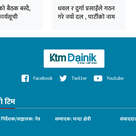
ाको बैठक बस्दै,
धवल र दुर्गा प्रसाईंले गठन
ार्यसूची
गरे नयाँ दल , पार्टीको नाम
‘जय नेपाल पार्टी’
Facebook
Twitter
Youtube
रो टिम
ध निर्देशक/सञ्चालक: नेत्र
सम्पादक: चन्दा क्षेत्री
संवाददात