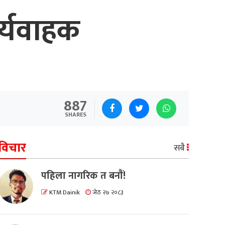
्यवाहक
887
SHARES
विचार
सबै
पहिला नागरिक त बनाैं!
KTM Dainik
जेठ २७ २०८३