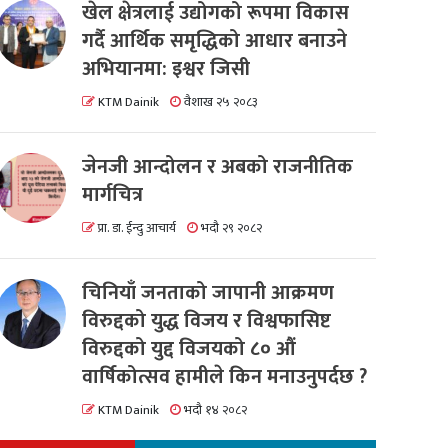
खेल क्षेत्रलाई उद्योगको रूपमा विकास
गर्दै आर्थिक समृद्धिको आधार बनाउने
अभियानमा: इश्वर जिसी
KTM Dainik
वैशाख २५ २०८३
जेनजी आन्दोलन र अबको राजनीतिक
मार्गचित्र
प्रा. डा. ईन्दु आचार्य
भदौ २९ २०८२
चिनियाँ जनताको जापानी आक्रमण
विरुद्दको युद्ध विजय र विश्वफासिष्ट
विरुद्दको युद्द विजयको ८० औं
वार्षिकोत्सव हामीले किन मनाउनुपर्दछ ?
KTM Dainik
भदौ १४ २०८२