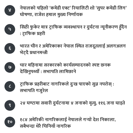
नेपालको पहिलो ‘कमेडी एक्ट’ रियालिटी शो ‘सुपर कमेडी लिग’
४
घोषणा, राजेश हमाल मुख्य निर्णायक
सिठी फुकेर मात्र ट्राफिक व्यवस्थापन र दुर्घटना न्यूनीकरण हुँदैन
५
: ट्राफिक प्रहरी
भारत चीन र अमेरिकाका नेपाल स्थित राजदूतलाई अलगअलग
६
भेट्दै प्रधानमन्त्री
चार महिनामा सरकारको कार्यसम्पादनको स्पष्ट छनक
७
देखिनुपर्थ्यो : सभापति लामिछाने
ट्राफिक प्रहरीबाट नागरिकले दुःख पाएको सुन्न नपरोस् :
८
सभापति गजुरेल
२४ घण्टामा सवारी दुर्घटनामा ४ जनाको मृत्यु, ११६ जना घाइते
९
१८४ अमेरिकी नागरिकलाई नेपालले गर्‍याे देश निकाला,
१०
सबैभन्दा धेरै चिनियाँ नागरिक