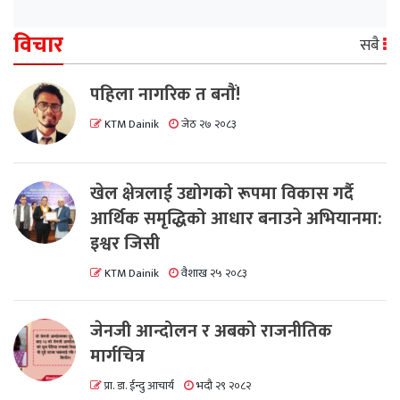
विचार
सबै
पहिला नागरिक त बनाैं!
KTM Dainik
जेठ २७ २०८३
खेल क्षेत्रलाई उद्योगको रूपमा विकास गर्दै
आर्थिक समृद्धिको आधार बनाउने अभियानमा:
इश्वर जिसी
KTM Dainik
वैशाख २५ २०८३
जेनजी आन्दोलन र अबको राजनीतिक
मार्गचित्र
प्रा. डा. ईन्दु आचार्य
भदौ २९ २०८२