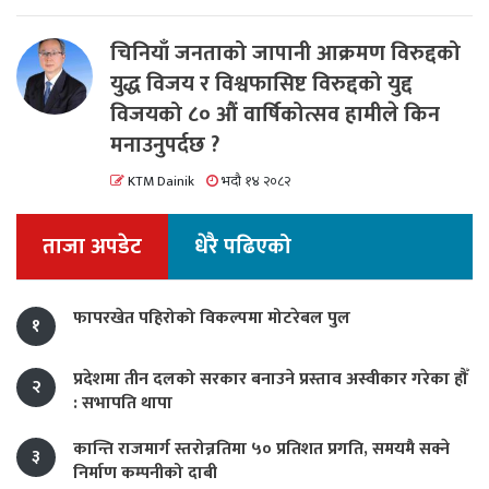
चिनियाँ जनताको जापानी आक्रमण विरुद्दको
युद्ध विजय र विश्वफासिष्ट विरुद्दको युद्द
विजयको ८० औं वार्षिकोत्सव हामीले किन
मनाउनुपर्दछ ?
KTM Dainik
भदौ १४ २०८२
ताजा अपडेट
धेरै पढिएको
फापरखेत पहिरोको विकल्पमा मोटरेबल पुल
१
प्रदेशमा तीन दलको सरकार बनाउने प्रस्ताव अस्वीकार गरेका हौँ
२
: सभापति थापा
कान्ति राजमार्ग स्तरोन्नतिमा ५० प्रतिशत प्रगति, समयमै सक्ने
३
निर्माण कम्पनीको दाबी