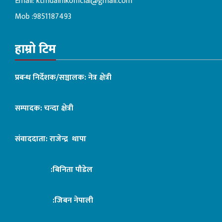
Email:
ktmdainikofficial@gmail.com
Mob :9851187493
हाम्रो टिम
प्रबन्ध निर्देशक/सञ्चालक: नेत्र क्षेत्री
सम्पादक: चन्दा क्षेत्री
संवाददाता: राजेन्द्र थापा
:बिनिता पौडेल
:जिबन नेपाली