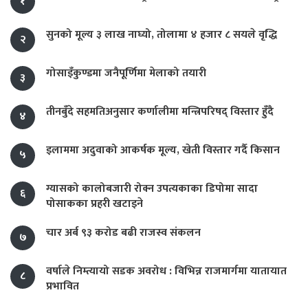
१
सुनको मूल्य ३ लाख नाघ्यो, तोलामा ४ हजार ८ सयले वृद्धि
२
गोसाइँकुण्डमा जनैपूर्णिमा मेलाको तयारी
३
तीनबुँदे सहमतिअनुसार कर्णालीमा मन्त्रिपरिषद् विस्तार हुँदै
४
इलाममा अदुवाको आकर्षक मूल्य, खेती विस्तार गर्दै किसान
५
ग्यासको कालोबजारी रोक्न उपत्यकाका डिपोमा सादा
६
पोसाकका प्रहरी खटाइने
चार अर्ब ९३ करोड बढी राजस्व संकलन
७
वर्षाले निम्त्यायो सडक अवरोध : विभिन्न राजमार्गमा यातायात
८
प्रभावित