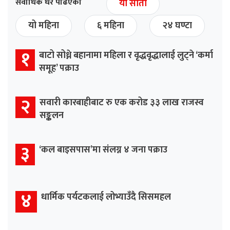
सर्वाधिक धेरै पढिएको
यो साता
यो महिना
६ महिना
२४ घण्टा
१
बाटो सोध्ने बहानामा महिला र वृद्धवृद्धालाई लुट्ने ‘कर्मा
समूह’ पक्राउ
२
सवारी कारबाहीबाट रु एक करोड ३३ लाख राजस्व
सङ्कलन
३
‘कल बाइसपास’मा संलग्न ४ जना पक्राउ
४
धार्मिक पर्यटकलाई लोभ्याउँदै सिसमहल