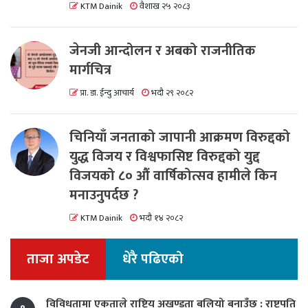
KTM Dainik
वैशाख २५ २०८३
जेनजी आन्दोलन र अबको राजनीतिक
मार्गचित्र
प्रा. डा. ईन्दु आचार्य
भदौ २९ २०८२
चिनियाँ जनताको जापानी आक्रमण विरुद्दको
युद्ध विजय र विश्वफासिष्ट विरुद्दको युद्द
विजयको ८० औं वार्षिकोत्सव हामीले किन
मनाउनुपर्दछ ?
KTM Dainik
भदौ १४ २०८२
ताजा अपडेट
धेरै पढिएको
विविधतामा एकताले राष्ट्रिय अखण्डता बलियो बनाउँछ : राष्ट्रपति