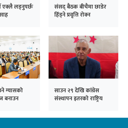
एक्लै लड्नुपर्छः
संसद् बैठक बीचैमा छाडेर
ी साह
हिँड्ने प्रवृत्ति रोक्न
रास्वपाको पहल :
सांसदहरूको हाजिरी
विश्लेषण गरिँदै
ने ग्यासको
साउन २९ देखि कांग्रेस
हज बनाउन
संस्थापन इतरको राष्ट्रिय
जोड
भेला, पूर्वसभापति देउवाले
सम्बोधन गर्ने