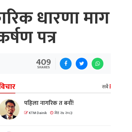
ारिक धारणा माग
कर्षण पत्र
409
SHARES
विचार
सबै
पहिला नागरिक त बनाैं!
KTM Dainik
जेठ २७ २०८३