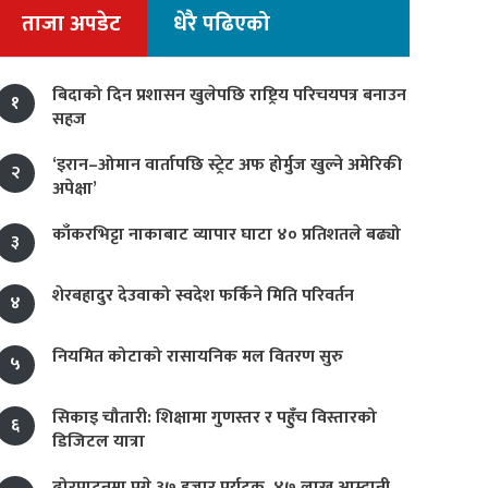
ताजा अपडेट
धेरै पढिएको
बिदाको दिन प्रशासन खुलेपछि राष्ट्रिय परिचयपत्र बनाउन
१
सहज
‘इरान–ओमान वार्तापछि स्ट्रेट अफ होर्मुज खुल्ने अमेरिकी
२
अपेक्षा’
काँकरभिट्टा नाकाबाट व्यापार घाटा ४० प्रतिशतले बढ्यो
३
शेरबहादुर देउवाको स्वदेश फर्किने मिति परिवर्तन
४
नियमित कोटाको रासायनिक मल वितरण सुरु
५
सिकाइ चौतारी: शिक्षामा गुणस्तर र पहुँच विस्तारको
६
डिजिटल यात्रा
ढोरपाटनमा पुगे ३७ हजार पर्यटक, ४७ लाख आम्दानी