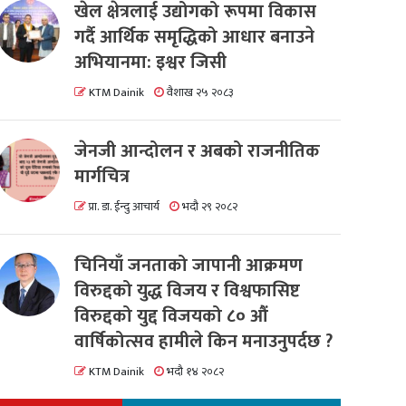
खेल क्षेत्रलाई उद्योगको रूपमा विकास
गर्दै आर्थिक समृद्धिको आधार बनाउने
अभियानमा: इश्वर जिसी
KTM Dainik
वैशाख २५ २०८३
जेनजी आन्दोलन र अबको राजनीतिक
मार्गचित्र
प्रा. डा. ईन्दु आचार्य
भदौ २९ २०८२
चिनियाँ जनताको जापानी आक्रमण
विरुद्दको युद्ध विजय र विश्वफासिष्ट
विरुद्दको युद्द विजयको ८० औं
वार्षिकोत्सव हामीले किन मनाउनुपर्दछ ?
KTM Dainik
भदौ १४ २०८२