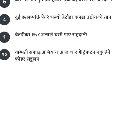
७
दुई दशकपछि फेरि चल्यो हेटौंडा कपडा उद्योगको तान
८
बैतडीका १७८ जनाले घरमै पाए राहदानी
९
वाग्मती सफाइ अभियानः आज चार मेट्रिकटन नकुहिने
१०
फोहर सङ्कलन