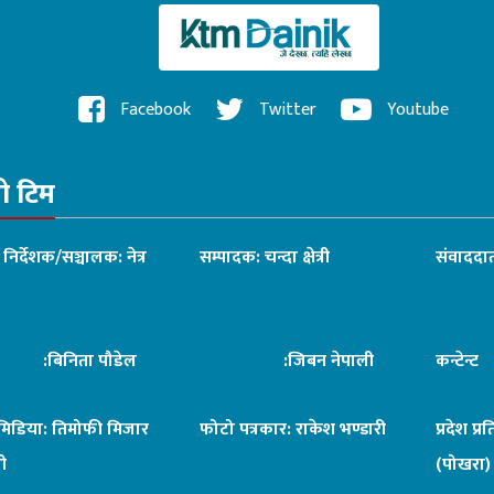
Facebook
Twitter
Youtube
रो टिम
ध निर्देशक/सञ्चालक: नेत्र
सम्पादक: चन्दा क्षेत्री
संवाददात
िनिता पौडेल
:जिबन नेपाली
कन्टेन्
िमिडिया: तिमोफी मिजार
फोटो पत्रकार: राकेश भण्डारी
प्रदेश प्र
ी
(पोखरा)