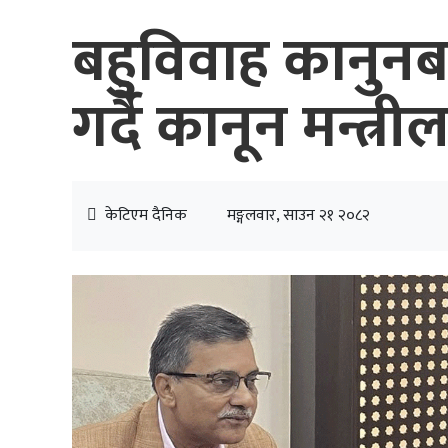
बहुविवाह कानुन
गर्दै कानून मन्त्
केटिएम दैनिक
मङ्गलवार, साउन २१ २०८२