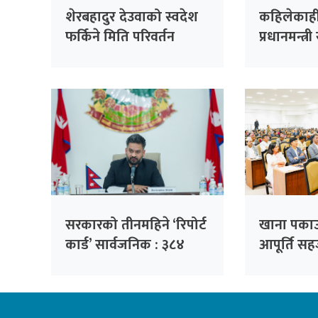
शेरबहादुर देउवाको स्वदेश
कहिलेकाहीँ 
फर्किने मिति परिवर्तन
प्रधानमन्त्र
सरकारको तीनमहिने ‘रिपोर्ट
खाना पकाउ
कार्ड’ सार्वजनिक : ३८४
आपूर्ति स
निर्णय, ३२ हजार गुनासो
सांसदको 
फर्छ्योट