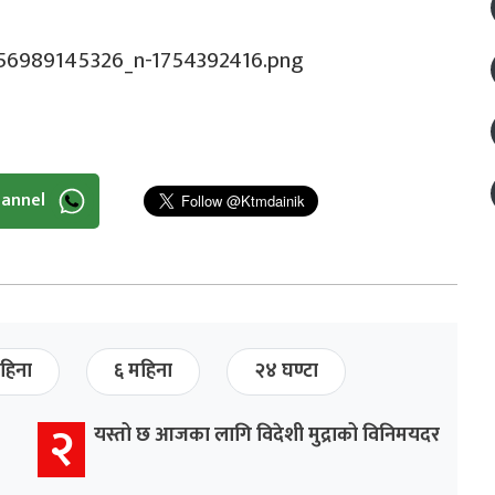
hannel
हिना
६ महिना
२४ घण्टा
२
यस्तो छ आजका लागि विदेशी मुद्राको विनिमयदर