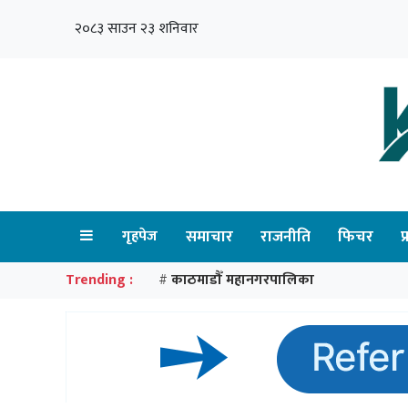
२०८३ साउन २३ शनिवार
गृहपेज
समाचार
राजनीति
फिचर
प
Trending :
काठमाडौँ महानगरपालिका
#