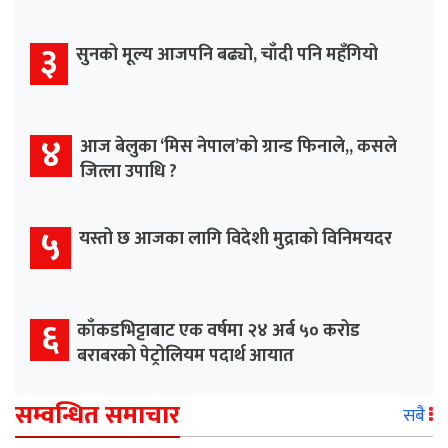
३
सुनको मूल्य आजपनि बढ्यो, चाँदी पनि महँगियो
४
आज बेलुका ‘मिस नेपाल’को ग्रान्ड फिनाले,, कसले
जित्ला उपाधि ?
५
यस्तो छ आजका लागि विदेशी मुद्राको विनिमयदर
६
काँकडभिट्टाबाट एक वर्षमा २४ अर्ब ५० करोड
बराबरको पेट्रोलियम पदार्थ आयात
सम्वन्धित समाचार
सबै