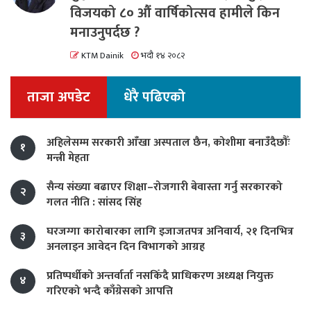
विजयको ८० औं वार्षिकोत्सव हामीले किन
मनाउनुपर्दछ ?
KTM Dainik
भदौ १४ २०८२
ताजा अपडेट
धेरै पढिएको
अहिलेसम्म सरकारी आँखा अस्पताल छैन, कोशीमा बनाउँदैछौँः
१
मन्त्री मेहता
सैन्य संख्या बढाएर शिक्षा–रोजगारी बेवास्ता गर्नु सरकारको
२
गलत नीति : सांसद सिंह
घरजग्गा कारोबारका लागि इजाजतपत्र अनिवार्य, २१ दिनभित्र
३
अनलाइन आवेदन दिन विभागको आग्रह
प्रतिष्पर्धीको अन्तर्वार्ता नसकिँदै प्राधिकरण अध्यक्ष नियुक्त
४
गरिएको भन्दै काँग्रेसको आपत्ति