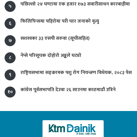
पछिल्लो २४ घण्टामा एक हजार १७३ सवारीसाधन कारबाहीमा
५
फिलिपिन्समा पहिरोमा परी चार जनाको मृत्यु
६
सशस्त्रका ३३ एसपी सरुवा (सूचीसहित)
७
नेप्से परिसूचक दोहोरो अङ्कले घट्यो
८
राष्ट्रियसभामा सङ्क्रामक पशु रोग नियन्त्रण विधेयक, २०८३ पेस
९
कांग्रेस पूर्वसभापति देउवा २६ साउनमा काठमाडौं उत्रिने
१०