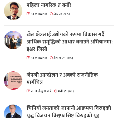
पहिला नागरिक त बनाैं!
KTM Dainik
जेठ २७ २०८३
खेल क्षेत्रलाई उद्योगको रूपमा विकास गर्दै
आर्थिक समृद्धिको आधार बनाउने अभियानमा:
इश्वर जिसी
KTM Dainik
वैशाख २५ २०८३
जेनजी आन्दोलन र अबको राजनीतिक
मार्गचित्र
प्रा. डा. ईन्दु आचार्य
भदौ २९ २०८२
चिनियाँ जनताको जापानी आक्रमण विरुद्दको
युद्ध विजय र विश्वफासिष्ट विरुद्दको युद्द