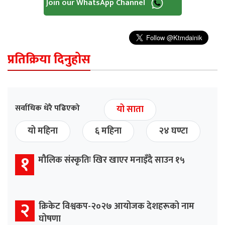
Join our WhatsApp Channel
प्रतिक्रिया दिनुहोस
सर्वाधिक धेरै पढिएको
यो साता
यो महिना
६ महिना
२४ घण्टा
१
मौलिक संस्कृतिः खिर खाएर मनाइँदै साउन १५
२
क्रिकेट विश्वकप-२०२७ आयोजक देशहरूको नाम
घोषणा