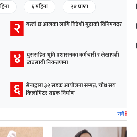
हिना
६ महिना
२४ घण्टा
२
यस्तो छ आजका लागि विदेशी मुद्राको विनिमयदर
४
घुससहित भूमि प्रशासनका कर्मचारी र लेखापढी
व्यवसायी नियन्त्रणमा
६
सेनाद्वारा ३२ सडक आयोजना सम्पन्न, चौध सय
किलोमिटर सडक निर्माण
सबै