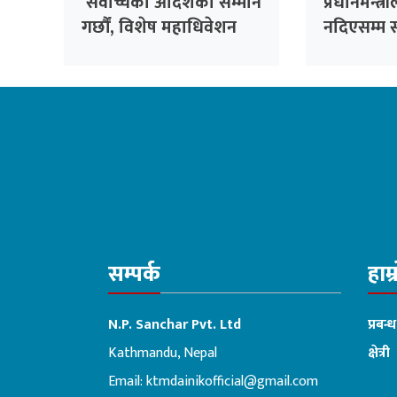
‘सर्वोच्चको आदेशको सम्मान
प्रधानमन्त्
गर्छौं, विशेष महाधिवेशन
नदिएसम्म स
अझ आवश्यक’
विपक्षीको
सम्पर्क
हाम्
N.P. Sanchar Pvt. Ltd
प्रबन्
Kathmandu, Nepal
क्षेत्री
Email:
ktmdainikofficial@gmail.com