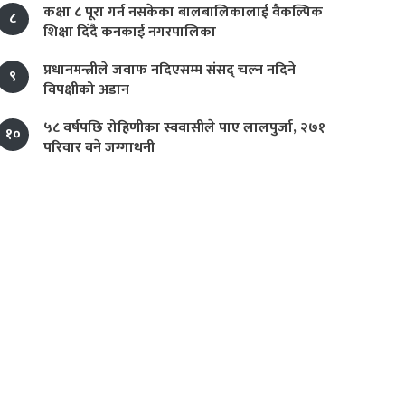
कक्षा ८ पूरा गर्न नसकेका बालबालिकालाई वैकल्पिक
८
शिक्षा दिँदै कनकाई नगरपालिका
प्रधानमन्त्रीले जवाफ नदिएसम्म संसद् चल्न नदिने
९
विपक्षीको अडान
५८ वर्षपछि रोहिणीका स्ववासीले पाए लालपुर्जा, २७१
१०
परिवार बने जग्गाधनी