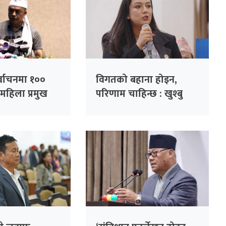
र्वाचनमा १००
विगतको बहाना होइन,
महिला प्रमुख
परिणाम चाहिन्छ : खुश्बु
नाउने कांग्रेसको
ओली
भापति थापा