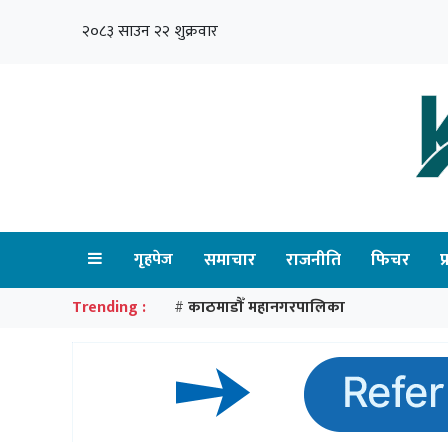
२०८३ साउन २२ शुक्रवार
गृहपेज
समाचार
राजनीति
फिचर
प
Trending :
काठमाडौँ महानगरपालिका
#