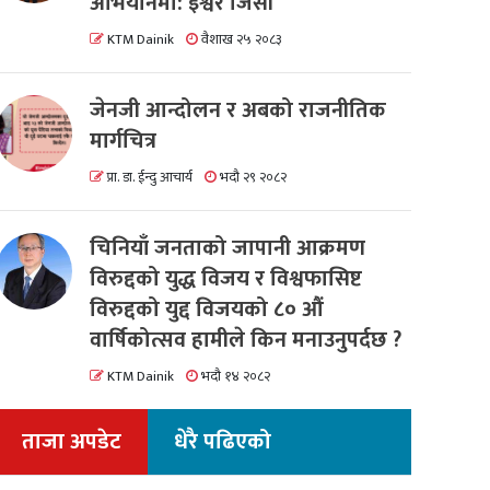
अभियानमा: इश्वर जिसी
KTM Dainik
वैशाख २५ २०८३
जेनजी आन्दोलन र अबको राजनीतिक
मार्गचित्र
प्रा. डा. ईन्दु आचार्य
भदौ २९ २०८२
चिनियाँ जनताको जापानी आक्रमण
विरुद्दको युद्ध विजय र विश्वफासिष्ट
विरुद्दको युद्द विजयको ८० औं
वार्षिकोत्सव हामीले किन मनाउनुपर्दछ ?
KTM Dainik
भदौ १४ २०८२
ताजा अपडेट
धेरै पढिएको