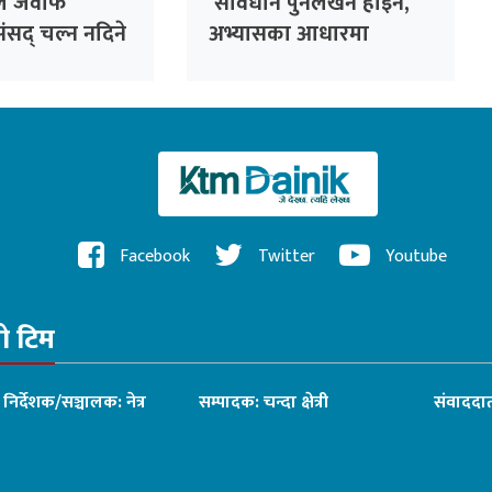
रीले जवाफ
‘संविधान पुनर्लेखन होइन,
ंसद् चल्न नदिने
अभ्यासका आधारमा
 अडान
परिमार्जन आवश्यक’ :
भीष्मराज आङदेम्बे
Facebook
Twitter
Youtube
रो टिम
ध निर्देशक/सञ्चालक: नेत्र
सम्पादक: चन्दा क्षेत्री
संवाददात