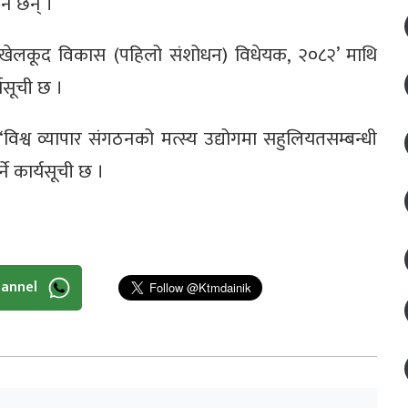
ने छन् ।
्रिय खेलकूद विकास (पहिलो संशोधन) विधेयक, २०८२’ माथि
र्यसूची छ ।
े ‘विश्व व्यापार संगठनको मत्स्य उद्योगमा सहुलियतसम्बन्धी
्ने कार्यसूची छ ।
hannel