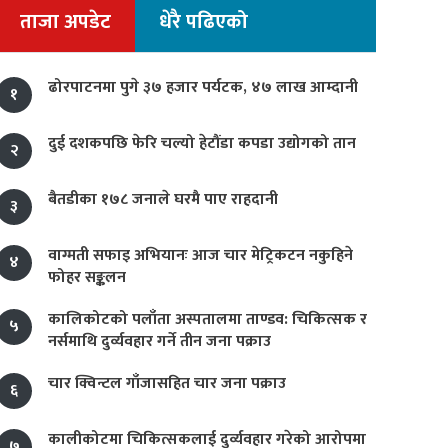
ताजा अपडेट
धेरै पढिएको
ढोरपाटनमा पुगे ३७ हजार पर्यटक, ४७ लाख आम्दानी
१
दुई दशकपछि फेरि चल्यो हेटौंडा कपडा उद्योगको तान
२
बैतडीका १७८ जनाले घरमै पाए राहदानी
३
वाग्मती सफाइ अभियानः आज चार मेट्रिकटन नकुहिने
४
फोहर सङ्कलन
कालिकोटको पलाँता अस्पतालमा ताण्डव: चिकित्सक र
५
नर्समाथि दुर्व्यवहार गर्ने तीन जना पक्राउ
चार क्विन्टल गाँजासहित चार जना पक्राउ
६
कालीकोटमा चिकित्सकलाई दुर्व्यवहार गरेको आरोपमा
७