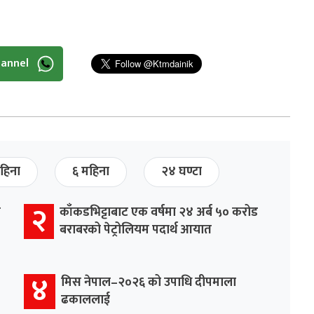
hannel
हिना
६ महिना
२४ घण्टा
२
र
काँकडभिट्टाबाट एक वर्षमा २४ अर्ब ५० करोड
बराबरको पेट्रोलियम पदार्थ आयात
४
मिस नेपाल–२०२६ को उपाधि दीपमाला
ढकाललाई