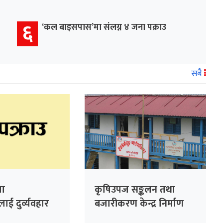
६
‘कल बाइसपास’मा संलग्न ४ जना पक्राउ
सबै
ा
कृषिउपज सङ्कलन तथा
ई दुर्व्यवहार
बजारीकरण केन्द्र निर्माण
पमा तीन जना
हुँदै