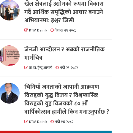
खेल क्षेत्रलाई उद्योगको रूपमा विकास
गर्दै आर्थिक समृद्धिको आधार बनाउने
अभियानमा: इश्वर जिसी
KTM Dainik
वैशाख २५ २०८३
जेनजी आन्दोलन र अबको राजनीतिक
मार्गचित्र
प्रा. डा. ईन्दु आचार्य
भदौ २९ २०८२
चिनियाँ जनताको जापानी आक्रमण
विरुद्दको युद्ध विजय र विश्वफासिष्ट
विरुद्दको युद्द विजयको ८० औं
वार्षिकोत्सव हामीले किन मनाउनुपर्दछ ?
KTM Dainik
भदौ १४ २०८२