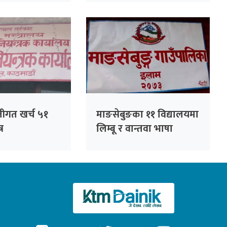
जीगत खर्च ५१
माङसेबुङका ११ विद्यालयमा
्र
लिम्बू र वान्तवा भाषा
अनिवार्य