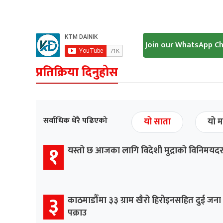
Join our WhatsApp C
प्रतिक्रिया दिनुहोस
सर्वाधिक धेरै पढिएको
यो साता
यो म
१
यस्तो छ आजका लागि विदेशी मुद्राको विनिमयद
३
काठमाडौँमा ३३ ग्राम खैरो हिरोइनसहित दुई जना
पक्राउ