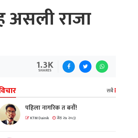
र शाह असली राजा
1.3K
SHARES
विचार
सबै
पहिला नागरिक त बनाैं!
KTM Dainik
जेठ २७ २०८३