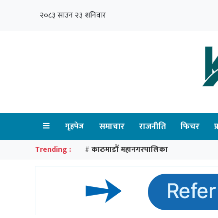
२०८३ साउन २३ शनिवार
गृहपेज
समाचार
राजनीति
फिचर
प
Trending :
काठमाडौँ महानगरपालिका
#