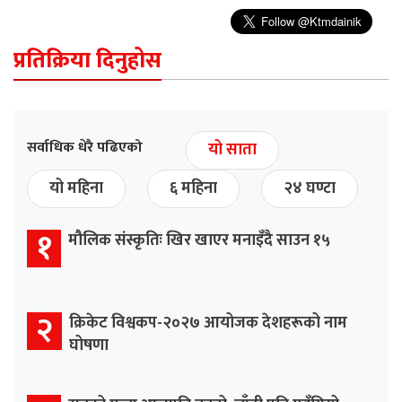
प्रतिक्रिया दिनुहोस
सर्वाधिक धेरै पढिएको
यो साता
यो महिना
६ महिना
२४ घण्टा
१
मौलिक संस्कृतिः खिर खाएर मनाइँदै साउन १५
२
क्रिकेट विश्वकप-२०२७ आयोजक देशहरूको नाम
घोषणा