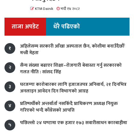
KTM Dainik
भदौ १४ २०८२
ताजा अपडेट
धेरै पढिएको
अहिलेसम्म सरकारी आँखा अस्पताल छैन, कोशीमा बनाउँदैछौँः
१
मन्त्री मेहता
सैन्य संख्या बढाएर शिक्षा–रोजगारी बेवास्ता गर्नु सरकारको
२
गलत नीति : सांसद सिंह
घरजग्गा कारोबारका लागि इजाजतपत्र अनिवार्य, २१ दिनभित्र
३
अनलाइन आवेदन दिन विभागको आग्रह
प्रतिष्पर्धीको अन्तर्वार्ता नसकिँदै प्राधिकरण अध्यक्ष नियुक्त
४
गरिएको भन्दै काँग्रेसको आपत्ति
पछिल्लो २४ घण्टामा एक हजार १७३ सवारीसाधन कारबाहीमा
५