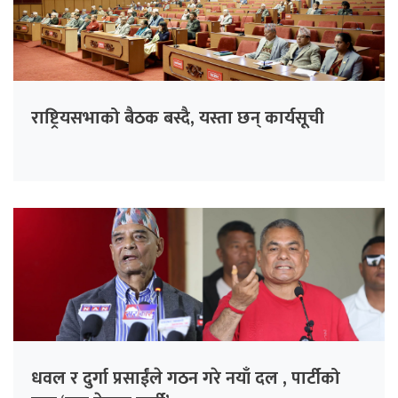
राष्ट्रियसभाको बैठक बस्दै, यस्ता छन् कार्यसूची
धवल र दुर्गा प्रसाईंले गठन गरे नयाँ दल , पार्टीको