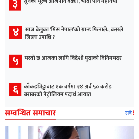
३
सुनको मूल्य आजपनि बढ्यो, चाँदी पनि महँगियो
४
आज बेलुका ‘मिस नेपाल’को ग्रान्ड फिनाले,, कसले
जित्ला उपाधि ?
५
यस्तो छ आजका लागि विदेशी मुद्राको विनिमयदर
६
काँकडभिट्टाबाट एक वर्षमा २४ अर्ब ५० करोड
बराबरको पेट्रोलियम पदार्थ आयात
सम्वन्धित समाचार
सबै