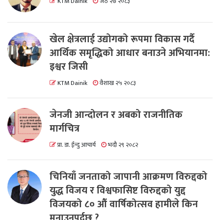
KTM Dainik
जेठ २७ २०८३
खेल क्षेत्रलाई उद्योगको रूपमा विकास गर्दै
आर्थिक समृद्धिको आधार बनाउने अभियानमा:
इश्वर जिसी
KTM Dainik
वैशाख २५ २०८३
जेनजी आन्दोलन र अबको राजनीतिक
मार्गचित्र
प्रा. डा. ईन्दु आचार्य
भदौ २९ २०८२
चिनियाँ जनताको जापानी आक्रमण विरुद्दको
युद्ध विजय र विश्वफासिष्ट विरुद्दको युद्द
विजयको ८० औं वार्षिकोत्सव हामीले किन
मनाउनुपर्दछ ?