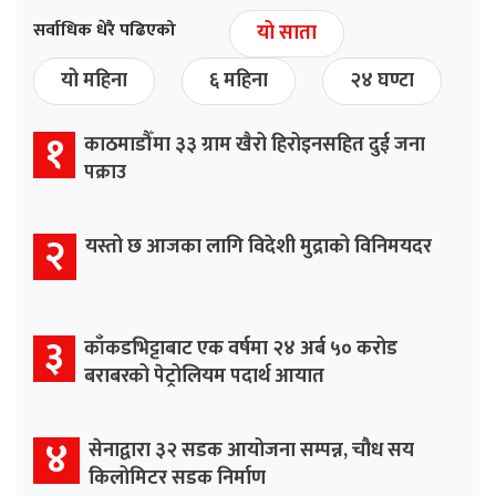
सर्वाधिक धेरै पढिएको
यो साता
यो महिना
६ महिना
२४ घण्टा
१
काठमाडौँमा ३३ ग्राम खैरो हिरोइनसहित दुई जना
पक्राउ
२
यस्तो छ आजका लागि विदेशी मुद्राको विनिमयदर
३
काँकडभिट्टाबाट एक वर्षमा २४ अर्ब ५० करोड
बराबरको पेट्रोलियम पदार्थ आयात
४
सेनाद्वारा ३२ सडक आयोजना सम्पन्न, चौध सय
किलोमिटर सडक निर्माण