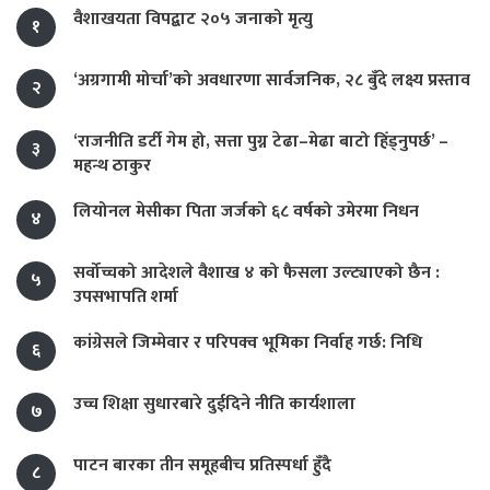
वैशाखयता विपद्बाट २०५ जनाको मृत्यु
१
‘अग्रगामी मोर्चा’को अवधारणा सार्वजनिक, २८ बुँदे लक्ष्य प्रस्ताव
२
‘राजनीति डर्टी गेम हो, सत्ता पुग्न टेढा–मेढा बाटो हिँड्नुपर्छ’ –
३
महन्थ ठाकुर
लियोनल मेसीका पिता जर्जको ६८ वर्षको उमेरमा निधन
४
सर्वोच्चको आदेशले वैशाख ४ को फैसला उल्ट्याएको छैन :
५
उपसभापति शर्मा
कांग्रेसले जिम्मेवार र परिपक्व भूमिका निर्वाह गर्छ: निधि
६
उच्च शिक्षा सुधारबारे दुईदिने नीति कार्यशाला
७
पाटन बारका तीन समूहबीच प्रतिस्पर्धा हुँदै
८