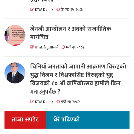
KTM Dainik
वैशाख २५ २०८३
जेनजी आन्दोलन र अबको राजनीतिक
मार्गचित्र
प्रा. डा. ईन्दु आचार्य
भदौ २९ २०८२
चिनियाँ जनताको जापानी आक्रमण विरुद्दको
युद्ध विजय र विश्वफासिष्ट विरुद्दको युद्द
विजयको ८० औं वार्षिकोत्सव हामीले किन
मनाउनुपर्दछ ?
KTM Dainik
भदौ १४ २०८२
ताजा अपडेट
धेरै पढिएको