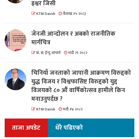
इश्वर जिसी
KTM Dainik
वैशाख २५ २०८३
जेनजी आन्दोलन र अबको राजनीतिक
मार्गचित्र
प्रा. डा. ईन्दु आचार्य
भदौ २९ २०८२
चिनियाँ जनताको जापानी आक्रमण विरुद्दको
युद्ध विजय र विश्वफासिष्ट विरुद्दको युद्द
विजयको ८० औं वार्षिकोत्सव हामीले किन
मनाउनुपर्दछ ?
KTM Dainik
भदौ १४ २०८२
ताजा अपडेट
धेरै पढिएको