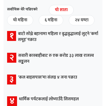
सर्वाधिक धेरै पढिएको
यो साता
यो महिना
६ महिना
२४ घण्टा
१
बाटो सोध्ने बहानामा महिला र वृद्धवृद्धालाई लुट्ने ‘कर्मा
समूह’ पक्राउ
२
सवारी कारबाहीबाट रु एक करोड ३३ लाख राजस्व
सङ्कलन
३
‘कल बाइसपास’मा संलग्न ४ जना पक्राउ
४
धार्मिक पर्यटकलाई लोभ्याउँदै सिसमहल