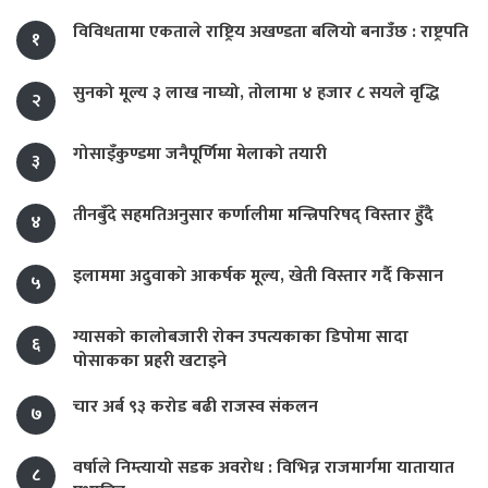
विविधतामा एकताले राष्ट्रिय अखण्डता बलियो बनाउँछ : राष्ट्रपति
१
सुनको मूल्य ३ लाख नाघ्यो, तोलामा ४ हजार ८ सयले वृद्धि
२
गोसाइँकुण्डमा जनैपूर्णिमा मेलाको तयारी
३
तीनबुँदे सहमतिअनुसार कर्णालीमा मन्त्रिपरिषद् विस्तार हुँदै
४
इलाममा अदुवाको आकर्षक मूल्य, खेती विस्तार गर्दै किसान
५
ग्यासको कालोबजारी रोक्न उपत्यकाका डिपोमा सादा
६
पोसाकका प्रहरी खटाइने
चार अर्ब ९३ करोड बढी राजस्व संकलन
७
वर्षाले निम्त्यायो सडक अवरोध : विभिन्न राजमार्गमा यातायात
८