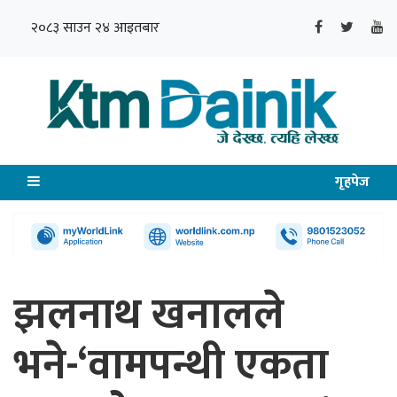
२०८३ साउन २४ आइतबार
गृहपेज
झलनाथ खनालले
भने-‘वामपन्थी एकता