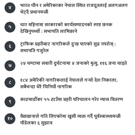
भारत चीन र अमेरिकाका नेपाल स्थित राजदूतलाई अलगअलग
४
भेट्दै प्रधानमन्त्री
चार महिनामा सरकारको कार्यसम्पादनको स्पष्ट छनक
५
देखिनुपर्थ्यो : सभापति लामिछाने
ट्राफिक प्रहरीबाट नागरिकले दुःख पाएको सुन्न नपरोस् :
६
सभापति गजुरेल
२४ घण्टामा सवारी दुर्घटनामा ४ जनाको मृत्यु, ११६ जना घाइते
७
१८४ अमेरिकी नागरिकलाई नेपालले गर्‍याे देश निकाला,
८
सबैभन्दा धेरै चिनियाँ नागरिक
काठमाडौँका ५५ ठाउँमा प्रहरी परिचालन गरेर ग्यास वितरण
९
वैद्यखानाले गति लिएकोमा खुसी व्यक्त गर्दै पूर्वस्वास्थ्यमन्त्री
१०
पौडेलका ६ सुझाव