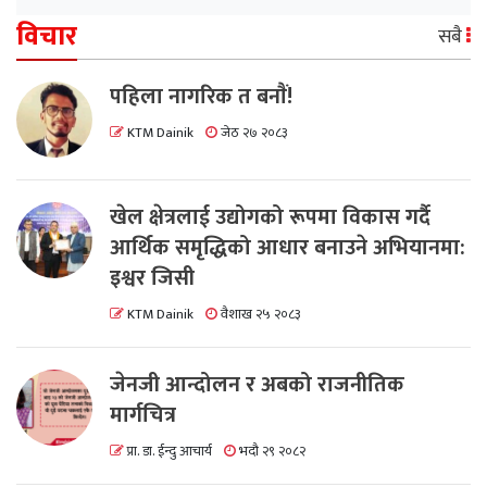
विचार
सबै
पहिला नागरिक त बनाैं!
KTM Dainik
जेठ २७ २०८३
खेल क्षेत्रलाई उद्योगको रूपमा विकास गर्दै
आर्थिक समृद्धिको आधार बनाउने अभियानमा:
इश्वर जिसी
KTM Dainik
वैशाख २५ २०८३
जेनजी आन्दोलन र अबको राजनीतिक
मार्गचित्र
प्रा. डा. ईन्दु आचार्य
भदौ २९ २०८२