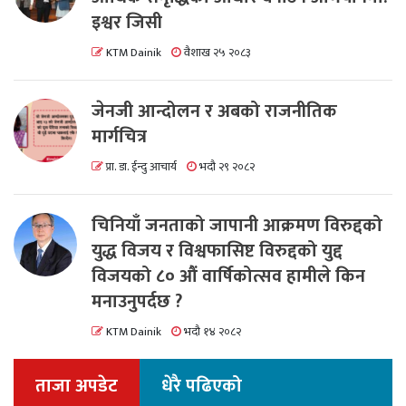
इश्वर जिसी
KTM Dainik
वैशाख २५ २०८३
जेनजी आन्दोलन र अबको राजनीतिक
मार्गचित्र
प्रा. डा. ईन्दु आचार्य
भदौ २९ २०८२
चिनियाँ जनताको जापानी आक्रमण विरुद्दको
युद्ध विजय र विश्वफासिष्ट विरुद्दको युद्द
विजयको ८० औं वार्षिकोत्सव हामीले किन
मनाउनुपर्दछ ?
KTM Dainik
भदौ १४ २०८२
ताजा अपडेट
धेरै पढिएको