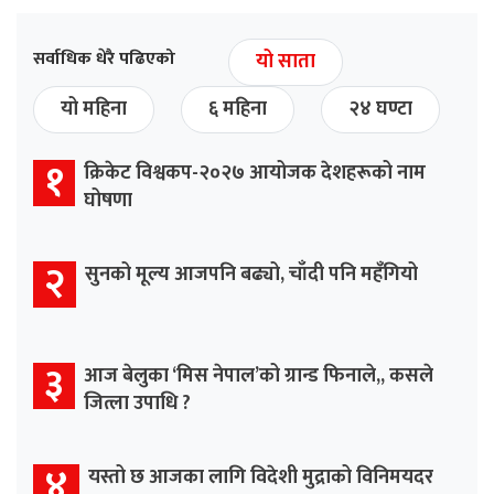
सर्वाधिक धेरै पढिएको
यो साता
यो महिना
६ महिना
२४ घण्टा
१
क्रिकेट विश्वकप-२०२७ आयोजक देशहरूको नाम
घोषणा
२
सुनको मूल्य आजपनि बढ्यो, चाँदी पनि महँगियो
३
आज बेलुका ‘मिस नेपाल’को ग्रान्ड फिनाले,, कसले
जित्ला उपाधि ?
४
यस्तो छ आजका लागि विदेशी मुद्राको विनिमयदर