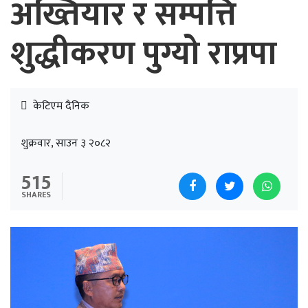
अख्तियार र सम्पत्ति
शुद्धीकरण पुग्यो राप्रपा
केटिएम दैनिक
शुक्रवार, साउन ३ २०८२
515
SHARES