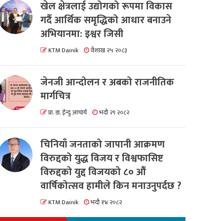
खेल क्षेत्रलाई उद्योगको रूपमा विकास
गर्दै आर्थिक समृद्धिको आधार बनाउने
अभियानमा: इश्वर जिसी
KTM Dainik
वैशाख २५ २०८३
जेनजी आन्दोलन र अबको राजनीतिक
मार्गचित्र
प्रा. डा. ईन्दु आचार्य
भदौ २९ २०८२
चिनियाँ जनताको जापानी आक्रमण
विरुद्दको युद्ध विजय र विश्वफासिष्ट
विरुद्दको युद्द विजयको ८० औं
वार्षिकोत्सव हामीले किन मनाउनुपर्दछ ?
KTM Dainik
भदौ १४ २०८२