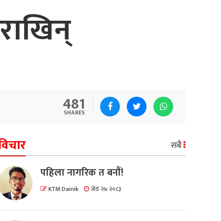
 राखिन्
481
SHARES
विचार
सबै
पहिला नागरिक त बनाैं!
KTM Dainik
जेठ २७ २०८३