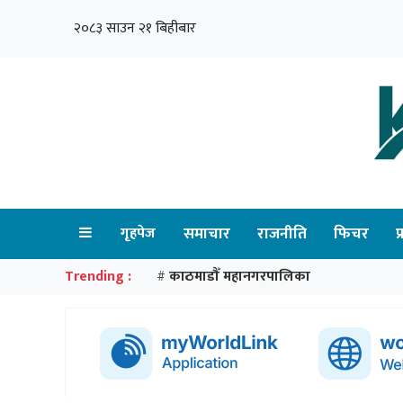
२०८३ साउन २१ बिहीबार
गृहपेज
समाचार
राजनीति
फिचर
प
Trending :
काठमाडौँ महानगरपालिका
#