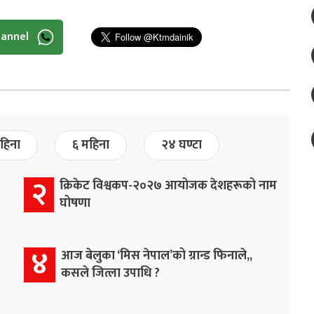
hannel
हिना
६ महिना
२४ घण्टा
२
क्रिकेट विश्वकप-२०२७ आयोजक देशहरूको नाम
घोषणा
४
आज बेलुका ‘मिस नेपाल’को ग्रान्ड फिनाले,,
कसले जित्ला उपाधि ?