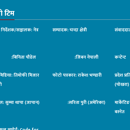
रो टिम
ध निर्देशक/सञ्चालक: नेत्र
सम्पादक: चन्दा क्षेत्री
संवाददात
िनिता पौडेल
:जिबन नेपाली
कन्टेन्
िमिडिया: तिमोफी मिजार
फोटो पत्रकार: राकेश भण्डारी
प्रदेश प्र
ी
(पोखरा)
ल: सुम्मा थापा (जापान)
:सरिता पुरी (अमेरिका)
मार्केटि
बस्नेत
िकल सपोर्ट:
Code for