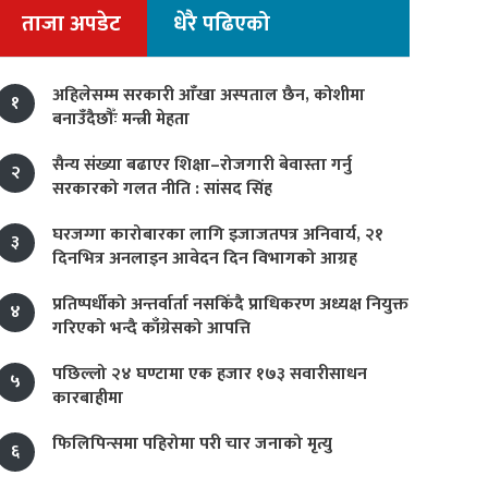
ताजा अपडेट
धेरै पढिएको
अहिलेसम्म सरकारी आँखा अस्पताल छैन, कोशीमा
१
बनाउँदैछौँः मन्त्री मेहता
सैन्य संख्या बढाएर शिक्षा–रोजगारी बेवास्ता गर्नु
२
सरकारको गलत नीति : सांसद सिंह
घरजग्गा कारोबारका लागि इजाजतपत्र अनिवार्य, २१
३
दिनभित्र अनलाइन आवेदन दिन विभागको आग्रह
प्रतिष्पर्धीको अन्तर्वार्ता नसकिँदै प्राधिकरण अध्यक्ष नियुक्त
४
गरिएको भन्दै काँग्रेसको आपत्ति
पछिल्लो २४ घण्टामा एक हजार १७३ सवारीसाधन
५
कारबाहीमा
फिलिपिन्समा पहिरोमा परी चार जनाको मृत्यु
६