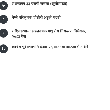
सशस्त्रका ३३ एसपी सरुवा (सूचीसहित)
७
नेप्से परिसूचक दोहोरो अङ्कले घट्यो
८
राष्ट्रियसभामा सङ्क्रामक पशु रोग नियन्त्रण विधेयक,
९
२०८३ पेस
कांग्रेस पूर्वसभापति देउवा २६ साउनमा काठमाडौं उत्रिने
१०