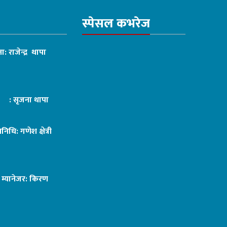
स्पेसल कभरेज
ा: राजेन्द्र थापा
ट : सृजना थापा
तिनिधि: गणेश क्षेत्री
ङ म्यानेजर: किरण