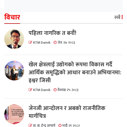
विचार
सबै
पहिला नागरिक त बनाैं!
KTM Dainik
जेठ २७ २०८३
खेल क्षेत्रलाई उद्योगको रूपमा विकास गर्दै
आर्थिक समृद्धिको आधार बनाउने अभियानमा:
इश्वर जिसी
KTM Dainik
वैशाख २५ २०८३
जेनजी आन्दोलन र अबको राजनीतिक
मार्गचित्र
प्रा. डा. ईन्दु आचार्य
भदौ २९ २०८२