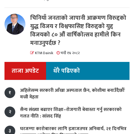
चिनियाँ जनताको जापानी आक्रमण विरुद्दको
युद्ध विजय र विश्वफासिष्ट विरुद्दको युद्द
विजयको ८० औं वार्षिकोत्सव हामीले किन
मनाउनुपर्दछ ?
KTM Dainik
भदौ १४ २०८२
ताजा अपडेट
धेरै पढिएको
अहिलेसम्म सरकारी आँखा अस्पताल छैन, कोशीमा बनाउँदैछौँः
१
मन्त्री मेहता
सैन्य संख्या बढाएर शिक्षा–रोजगारी बेवास्ता गर्नु सरकारको
२
गलत नीति : सांसद सिंह
घरजग्गा कारोबारका लागि इजाजतपत्र अनिवार्य, २१ दिनभित्र
३