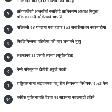
अनलाइन आवेदन दिन विभागको आग्रह
प्रतिष्पर्धीको अन्तर्वार्ता नसकिँदै प्राधिकरण अध्यक्ष नियुक्त
४
गरिएको भन्दै काँग्रेसको आपत्ति
पछिल्लो २४ घण्टामा एक हजार १७३ सवारीसाधन कारबाहीमा
५
फिलिपिन्समा पहिरोमा परी चार जनाको मृत्यु
६
सशस्त्रका ३३ एसपी सरुवा (सूचीसहित)
७
नेप्से परिसूचक दोहोरो अङ्कले घट्यो
८
राष्ट्रियसभामा सङ्क्रामक पशु रोग नियन्त्रण विधेयक, २०८३ पेस
९
कांग्रेस पूर्वसभापति देउवा २६ साउनमा काठमाडौं उत्रिने
१०