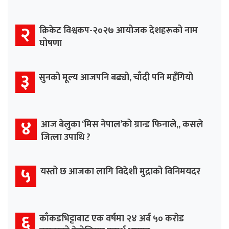
२
क्रिकेट विश्वकप-२०२७ आयोजक देशहरूको नाम
घोषणा
३
सुनको मूल्य आजपनि बढ्यो, चाँदी पनि महँगियो
४
आज बेलुका ‘मिस नेपाल’को ग्रान्ड फिनाले,, कसले
जित्ला उपाधि ?
५
यस्तो छ आजका लागि विदेशी मुद्राको विनिमयदर
६
काँकडभिट्टाबाट एक वर्षमा २४ अर्ब ५० करोड