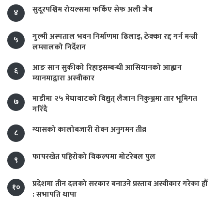
सुदूरपश्चिम रोयल्समा फर्किए सेफ अली जैब
४
गुल्मी अस्पताल भवन निर्माणमा ढिलाइ, ठेक्का रद्द गर्न मन्त्री
५
लम्सालको निर्देशन
आङ सान सुकीको रिहाइसम्बन्धी आसियानको आह्वान
६
म्यानमाद्वारा अस्वीकार
माडीमा २५ मेघावाटको विद्युत् लैजान निकुञ्जमा तार भूमिगत
७
गरिँदै
ग्यासको कालोबजारी रोक्न अनुगमन तीव्र
८
फापरखेत पहिरोको विकल्पमा मोटरेबल पुल
९
प्रदेशमा तीन दलको सरकार बनाउने प्रस्ताव अस्वीकार गरेका हौँ
१०
: सभापति थापा