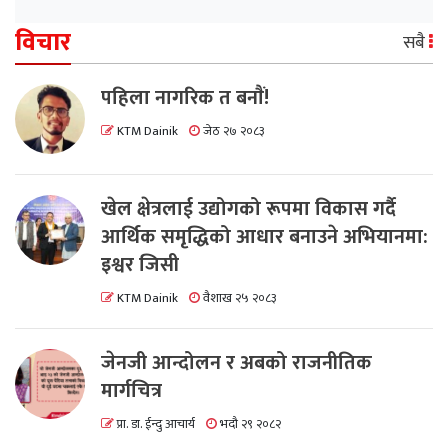
विचार
सबै
पहिला नागरिक त बनाैं!
KTM Dainik
जेठ २७ २०८३
खेल क्षेत्रलाई उद्योगको रूपमा विकास गर्दै
आर्थिक समृद्धिको आधार बनाउने अभियानमा:
इश्वर जिसी
KTM Dainik
वैशाख २५ २०८३
जेनजी आन्दोलन र अबको राजनीतिक
मार्गचित्र
प्रा. डा. ईन्दु आचार्य
भदौ २९ २०८२