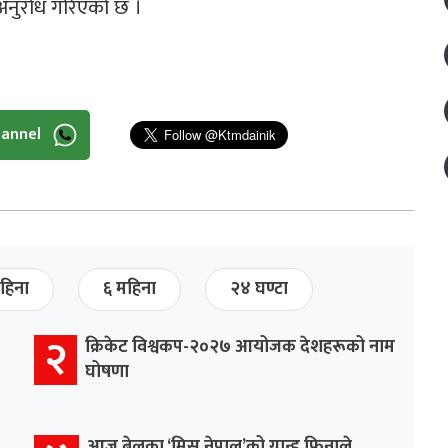
अनुरोध गरिएको छ ।
hannel
हिना
६ महिना
२४ घण्टा
२
क्रिकेट विश्वकप-२०२७ आयोजक देशहरूको नाम
घोषणा
आज बेलुका ‘मिस नेपाल’को ग्रान्ड फिनाले,,