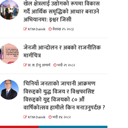
खेल क्षेत्रलाई उद्योगको रूपमा विकास
गर्दै आर्थिक समृद्धिको आधार बनाउने
अभियानमा: इश्वर जिसी
KTM Dainik
वैशाख २५ २०८३
जेनजी आन्दोलन र अबको राजनीतिक
मार्गचित्र
प्रा. डा. ईन्दु आचार्य
भदौ २९ २०८२
चिनियाँ जनताको जापानी आक्रमण
विरुद्दको युद्ध विजय र विश्वफासिष्ट
विरुद्दको युद्द विजयको ८० औं
वार्षिकोत्सव हामीले किन मनाउनुपर्दछ ?
KTM Dainik
भदौ १४ २०८२