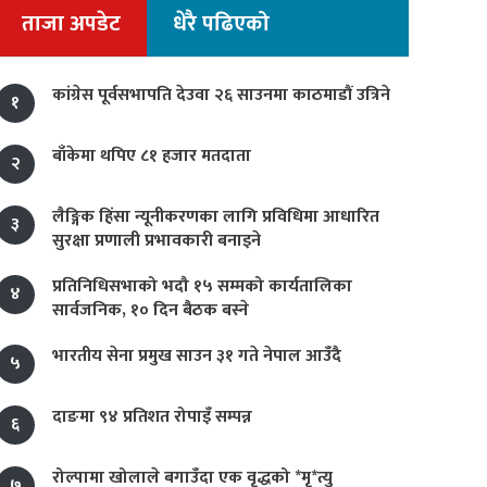
ताजा अपडेट
धेरै पढिएको
कांग्रेस पूर्वसभापति देउवा २६ साउनमा काठमाडौं उत्रिने
१
बाँकेमा थपिए ८१ हजार मतदाता
२
लैङ्गिक हिंसा न्यूनीकरणका लागि प्रविधिमा आधारित
३
सुरक्षा प्रणाली प्रभावकारी बनाइने
प्रतिनिधिसभाको भदौ १५ सम्मको कार्यतालिका
४
सार्वजनिक, १० दिन बैठक बस्ने
भारतीय सेना प्रमुख साउन ३१ गते नेपाल आउँदै
५
दाङमा ९४ प्रतिशत रोपाइँ सम्पन्न
६
रोल्पामा खोलाले बगाउँदा एक वृद्धको *मृ*त्यु
७