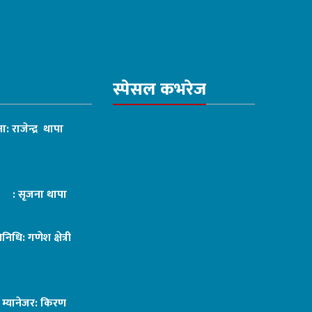
स्पेसल कभरेज
ा: राजेन्द्र थापा
ट : सृजना थापा
तिनिधि: गणेश क्षेत्री
ङ म्यानेजर: किरण