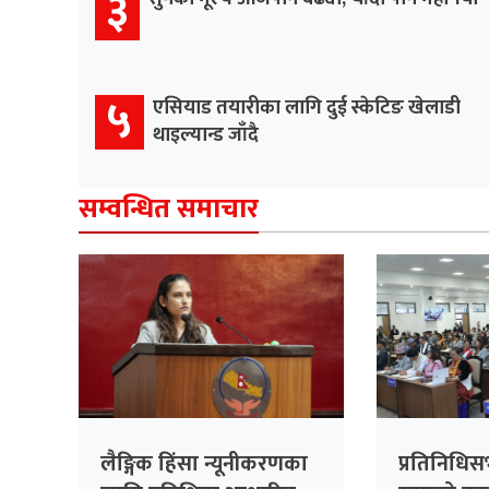
३
५
एसियाड तयारीका लागि दुई स्केटिङ खेलाडी
थाइल्यान्ड जाँदै
सम्वन्धित समाचार
लैङ्गिक हिंसा न्यूनीकरणका
प्रतिनिधि