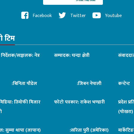
Facebook
Twitter
Youtube
रो टिम
ध निर्देशक/सञ्चालक: नेत्र
सम्पादक: चन्दा क्षेत्री
संवाददात
िनिता पौडेल
:जिबन नेपाली
कन्टेन्
िमिडिया: तिमोफी मिजार
फोटो पत्रकार: राकेश भण्डारी
प्रदेश प्र
ी
(पोखरा)
ल: सुम्मा थापा (जापान)
:सरिता पुरी (अमेरिका)
मार्केटि