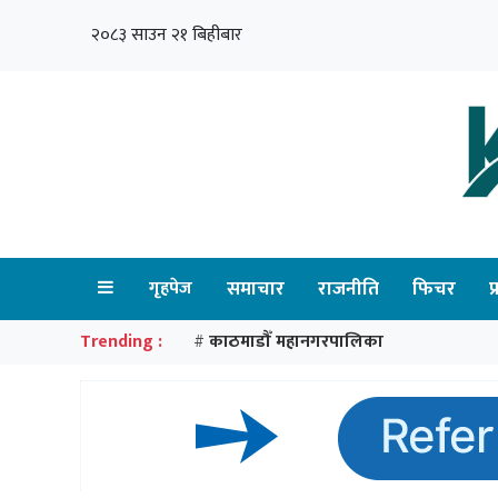
२०८३ साउन २१ बिहीबार
गृहपेज
समाचार
राजनीति
फिचर
प
Trending :
काठमाडौँ महानगरपालिका
#