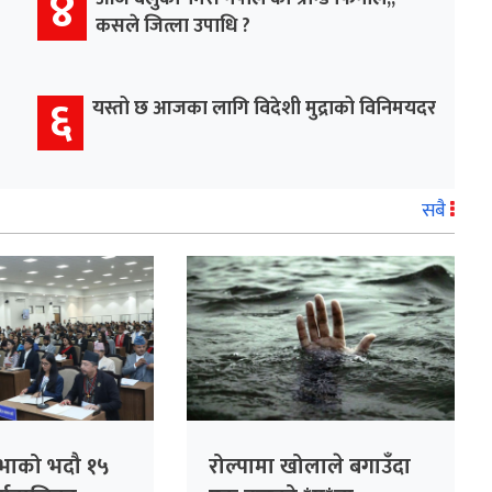
४
कसले जित्ला उपाधि ?
६
यस्तो छ आजका लागि विदेशी मुद्राको विनिमयदर
सबै
सभाको भदौ १५
रोल्पामा खोलाले बगाउँदा