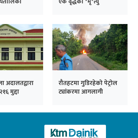
र्यतालिका
एक वृद्धको *मृ*त्यु
, १० दिन बैठक
ला अदालतद्वारा
रौतहटमा गुडिरहेको पेट्रोल
१६ मुद्दा
ट्यांकरमा आगलागी