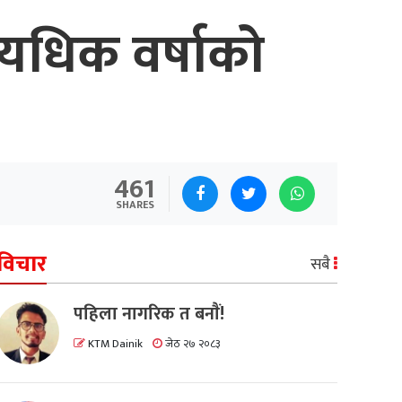
्यधिक वर्षाको
461
SHARES
विचार
सबै
पहिला नागरिक त बनाैं!
KTM Dainik
जेठ २७ २०८३