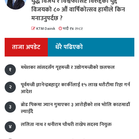
युद्ध विजय र विश्वफासिष्ट विरुद्दको युद्द
विजयको ८० औं वार्षिकोत्सव हामीले किन
मनाउनुपर्दछ ?
KTM Dainik
भदौ १४ २०८२
ताजा अपडेट
धेरै पढिएको
मधेशका सांसदसँग गृहमन्त्री र उद्योगमन्त्रीको छलफल
१
पूर्वमन्त्री ज्ञानेन्द्रबहादुर कार्कीलाई १५ लाख धरौटीमा रिहा गर्न
२
आदेश
ब्रोड पिकमा ज्यान गुमाएका ३ आरोहीको शव भोलि काठमाडौं
३
ल्याइँदै
ललिता नाथ र धनीराम चौधरी राखेप सदस्य नियुक्त
४