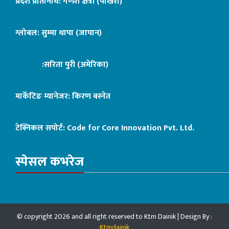
प्रदेश प्रतिनिधि: गणेश क्षेत्री (पोखरा)
ग्लोबल: सुम्मा थापा (जापान)
:सरिता पुरी (अमेरिका)
मार्केटिङ म्यानेजर: किरण बस्नेत
टेक्निकल सपोर्ट:
Code for Core Innovation Pvt. Ltd.
स्पेसल कभरेज
© copyright 2026 and all right reserved to Ktm Dainik | Design By :
Ktmdainik