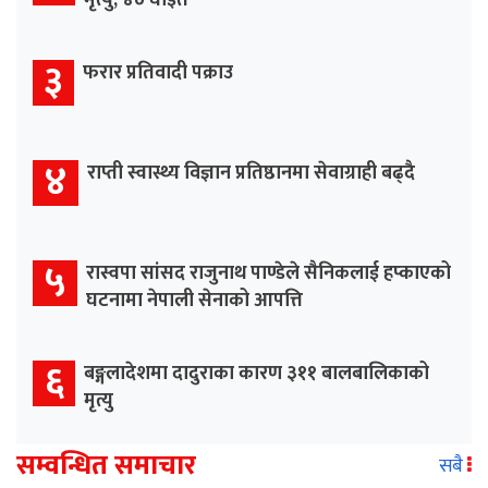
३
फरार प्रतिवादी पक्राउ
४
राप्ती स्वास्थ्य विज्ञान प्रतिष्ठानमा सेवाग्राही बढ्दै
५
रास्वपा सांसद राजुनाथ पाण्डेले सैनिकलाई हप्काएको
घटनामा नेपाली सेनाको आपत्ति
६
बङ्गलादेशमा दादुराका कारण ३११ बालबालिकाको
मृत्यु
सम्वन्धित समाचार
सबै