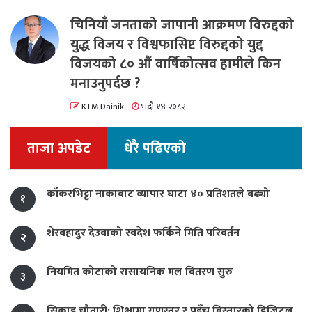
चिनियाँ जनताको जापानी आक्रमण विरुद्दको
युद्ध विजय र विश्वफासिष्ट विरुद्दको युद्द
विजयको ८० औं वार्षिकोत्सव हामीले किन
मनाउनुपर्दछ ?
KTM Dainik
भदौ १४ २०८२
ताजा अपडेट
धेरै पढिएको
काँकरभिट्टा नाकाबाट व्यापार घाटा ४० प्रतिशतले बढ्यो
१
शेरबहादुर देउवाको स्वदेश फर्किने मिति परिवर्तन
२
नियमित कोटाको रासायनिक मल वितरण सुरु
३
सिकाइ चौतारी: शिक्षामा गुणस्तर र पहुँच विस्तारको डिजिटल