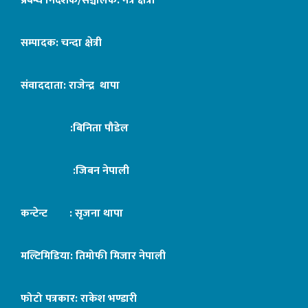
प्रबन्ध निर्देशक/सञ्चालक: नेत्र क्षेत्री
सम्पादक: चन्दा क्षेत्री
संवाददाता: राजेन्द्र थापा
:बिनिता पौडेल
:जिबन नेपाली
कन्टेन्ट : सृजना थापा
मल्टिमिडिया: तिमोफी मिजार नेपाली
फोटो पत्रकार: राकेश भण्डारी