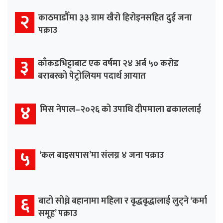
२
काठमाडौँमा ३३ ग्राम खैरो हिरोइनसहित दुई जना
पक्राउ
३
काँकडभिट्टाबाट एक वर्षमा २४ अर्ब ५० करोड
बराबरको पेट्रोलियम पदार्थ आयात
४
मिस नेपाल–२०२६ को उपाधि दीपमाला ढकाललाई
५
‘कल बाइसपास’मा संलग्न ४ जना पक्राउ
६
बाटो सोध्ने बहानामा महिला र वृद्धवृद्धालाई लुट्ने ‘कर्मा
समूह’ पक्राउ