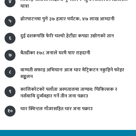
४
यात्रा
ढोरपाटनमा पुगे ३७ हजार पर्यटक, ४७ लाख आम्दानी
५
दुई दशकपछि फेरि चल्यो हेटौंडा कपडा उद्योगको तान
६
बैतडीका १७८ जनाले घरमै पाए राहदानी
७
वाग्मती सफाइ अभियानः आज चार मेट्रिकटन नकुहिने फोहर
८
सङ्कलन
कालिकोटको पलाँता अस्पतालमा ताण्डव: चिकित्सक र
९
नर्समाथि दुर्व्यवहार गर्ने तीन जना पक्राउ
चार क्विन्टल गाँजासहित चार जना पक्राउ
१०