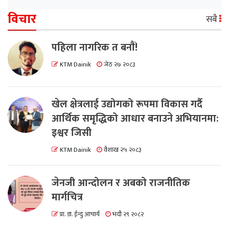
विचार
सबै
पहिला नागरिक त बनाैं!
KTM Dainik
जेठ २७ २०८३
खेल क्षेत्रलाई उद्योगको रूपमा विकास गर्दै
आर्थिक समृद्धिको आधार बनाउने अभियानमा:
इश्वर जिसी
KTM Dainik
वैशाख २५ २०८३
जेनजी आन्दोलन र अबको राजनीतिक
मार्गचित्र
प्रा. डा. ईन्दु आचार्य
भदौ २९ २०८२