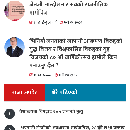
जेनजी आन्दोलन र अबको राजनीतिक
मार्गचित्र
प्रा. डा. ईन्दु आचार्य
भदौ २९ २०८२
चिनियाँ जनताको जापानी आक्रमण विरुद्दको
युद्ध विजय र विश्वफासिष्ट विरुद्दको युद्द
विजयको ८० औं वार्षिकोत्सव हामीले किन
मनाउनुपर्दछ ?
KTM Dainik
भदौ १४ २०८२
ताजा अपडेट
धेरै पढिएको
वैशाखयता विपद्बाट २०५ जनाको मृत्यु
१
‘अग्रगामी मोर्चा’को अवधारणा सार्वजनिक, २८ बुँदे लक्ष्य प्रस्ताव
२