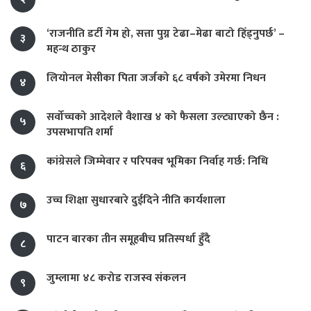
‘राजनीति डर्टी गेम हो, सत्ता पुग्न टेढा–मेढा बाटो हिँड्नुपर्छ’ –
३
महन्थ ठाकुर
लियोनल मेसीका पिता जर्जको ६८ वर्षको उमेरमा निधन
४
सर्वोच्चको आदेशले वैशाख ४ को फैसला उल्ट्याएको छैन :
५
उपसभापति शर्मा
कांग्रेसले जिम्मेवार र परिपक्व भूमिका निर्वाह गर्छ: निधि
६
उच्च शिक्षा सुधारबारे दुईदिने नीति कार्यशाला
७
पाटन बारका तीन समूहबीच प्रतिस्पर्धा हुँदै
८
जुम्लामा ४८ करोड राजस्व संकलन
९