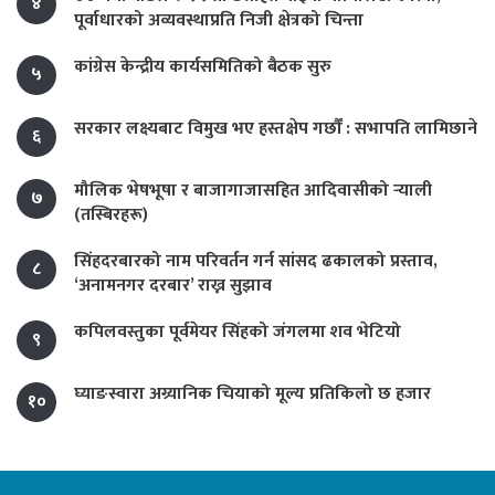
४
पूर्वाधारको अव्यवस्थाप्रति निजी क्षेत्रको चिन्ता
कांग्रेस केन्द्रीय कार्यसमितिको बैठक सुरु
५
सरकार लक्ष्यबाट विमुख भए हस्तक्षेप गर्छौं : सभापति लामिछाने
६
मौलिक भेषभूषा र बाजागाजासहित आदिवासीको र्‍याली
७
(तस्बिरहरू)
सिंहदरबारको नाम परिवर्तन गर्न सांसद ढकालको प्रस्ताव,
८
‘अनामनगर दरबार’ राख्न सुझाव
कपिलवस्तुका पूर्वमेयर सिंहको जंगलमा शव भेटियो
९
घ्याङस्वारा अग्र्यानिक चियाको मूल्य प्रतिकिलो छ हजार
१०