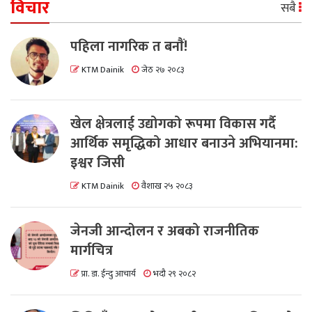
विचार
सबै
पहिला नागरिक त बनाैं!
KTM Dainik
जेठ २७ २०८३
खेल क्षेत्रलाई उद्योगको रूपमा विकास गर्दै
आर्थिक समृद्धिको आधार बनाउने अभियानमा:
इश्वर जिसी
KTM Dainik
वैशाख २५ २०८३
जेनजी आन्दोलन र अबको राजनीतिक
मार्गचित्र
प्रा. डा. ईन्दु आचार्य
भदौ २९ २०८२