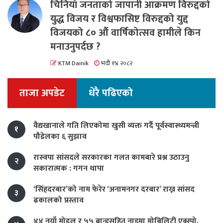
चिनियाँ जनताको जापानी आक्रमण विरुद्दको
युद्ध विजय र विश्वफासिष्ट विरुद्दको युद्द
विजयको ८० औं वार्षिकोत्सव हामीले किन
मनाउनुपर्दछ ?
KTM Dainik
भदौ १४ २०८२
ताजा अपडेट
धेरै पढिएको
वैद्यखानाले गति लिएकोमा खुसी व्यक्त गर्दै पूर्वस्वास्थ्यमन्त्री
१
पौडेलका ६ सुझाव
रास्वपा सांसदले सरकारका गलत कामबारे प्रश्न उठाउनु
२
सकारात्मक : गगन थापा
‘सिंहदरबार’को नाम फेरेर ‘अनामनगर दरबार’ राख्न सांसद
३
ढकालको प्रस्ताव
४४ नयाँ मोडल र ५५ ब्रान्डसहित नाइमा मोबिलिटी एक्स्पो,