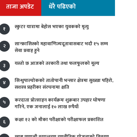
ताजा अपडेट
धेरै पढिएको
स्कुटर यात्रामा बेहोस भएका युवकको मृत्यु
१
सान्फ्रासिस्को महावाणिज्यदूतावासबाट भदौ १५ सम्म
२
सेवा प्रवाह हुने
यस्तो छ आजको तरकारी तथा फलफूलको मूल्य
३
सिन्धुपाल्चोकको तातोपानी भन्सार क्षेत्रमा सुख्खा पहिरो,
४
सशस्त्र प्रहरीका संरचनामा क्षति
करदाता प्रोत्साहन कार्यक्रमः शुक्रबार उपहार घोषणा
५
गरिने, एक जनालाई १० लाख रुपैयाँ
कक्षा १२ को मौका परीक्षाको परीक्षाफल प्रकाशित
६
खाद्य प्रणाली रुपान्तरण रणनीतिक योजनाको विवरण