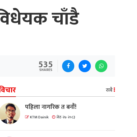
विधेयक चाँडै
535
SHARES
विचार
सबै
पहिला नागरिक त बनाैं!
KTM Dainik
जेठ २७ २०८३