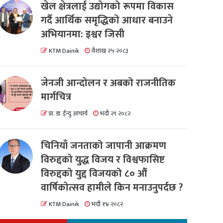
खेल क्षेत्रलाई उद्योगको रूपमा विकास
गर्दै आर्थिक समृद्धिको आधार बनाउने
अभियानमा: इश्वर जिसी
KTM Dainik
वैशाख २५ २०८३
जेनजी आन्दोलन र अबको राजनीतिक
मार्गचित्र
प्रा. डा. ईन्दु आचार्य
भदौ २९ २०८२
चिनियाँ जनताको जापानी आक्रमण
विरुद्दको युद्ध विजय र विश्वफासिष्ट
विरुद्दको युद्द विजयको ८० औं
वार्षिकोत्सव हामीले किन मनाउनुपर्दछ ?
KTM Dainik
भदौ १४ २०८२