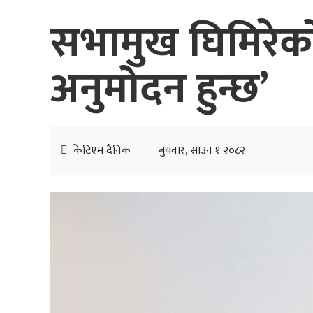
सभामुख घिमिरेको 
अनुमोदन हुन्छ’
केटिएम दैनिक
बुधवार, साउन १ २०८२