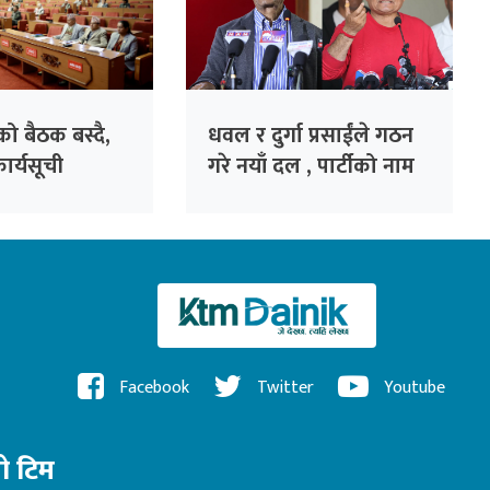
ाको बैठक बस्दै,
धवल र दुर्गा प्रसाईंले गठन
ार्यसूची
गरे नयाँ दल , पार्टीको नाम
‘जय नेपाल पार्टी’
Facebook
Twitter
Youtube
रो टिम