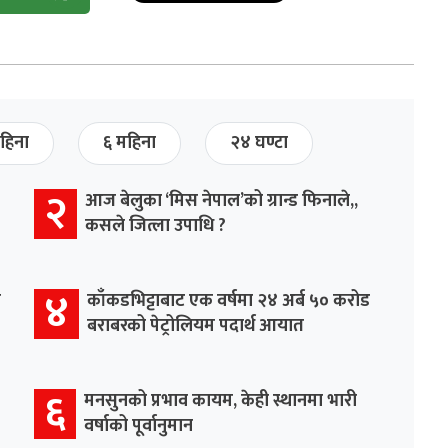
हिना
६ महिना
२४ घण्टा
२
आज बेलुका ‘मिस नेपाल’को ग्रान्ड फिनाले,,
कसले जित्ला उपाधि ?
४
र
काँकडभिट्टाबाट एक वर्षमा २४ अर्ब ५० करोड
बराबरको पेट्रोलियम पदार्थ आयात
६
मनसुनको प्रभाव कायम, केही स्थानमा भारी
वर्षाको पूर्वानुमान