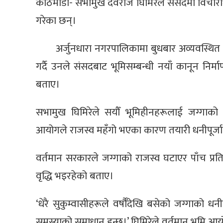
काठमाडौँ- सभामुख देवराज घिमिरेले संसदमा विचाराधीन
गरेका छन्।
अर्जुनधारा नगरपालिकामा बुधबार अव्यवस्थित
गर्दै उनले संसदबाट भूमिसम्बन्धी नयाँ कानून निर्म
बताए।
सभामुख घिमिरेले सयौँ भूमिहीनहरूलाई जग्गाक
आयोगले राजस्व महँगो भएका कारण तयारी धनीपूर्ज
वर्तमान सरकारले जग्गाको राजस्व घटाएर पाँच प्र
वृद्धि भइरहेको बताए।
‘धेरै सुकुम्वासीहरूले वर्षौँदेखि बसेको जग्गाको धन
समस्याको समाधान हुन्छ।’ घिमिरेले वर्तमान भूमि आयो