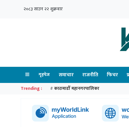
२०८३ साउन २२ शुक्रवार
गृहपेज
समाचार
राजनीति
फिचर
प
Trending :
काठमाडौँ महानगरपालिका
#