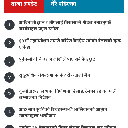
ताजा अपडेट
धेरै पढिएको
आदिवासी ज्ञान र सीपलाई विकासको मोडल बनाउनुपर्छ :
१
कार्यवाहक प्रमुख डंगोल
१५औं महाधिवेशन तयारी काँग्रेस केन्द्रीय समिति बैठकको मुख्य
२
एजेन्डा
पूर्वमन्त्री गोविन्दराज जोशीले पाए सबै कैद छुट
३
सुदूरपश्चिम रोयल्समा फर्किए सेफ अली जैब
४
गुल्मी अस्पताल भवन निर्माणमा ढिलाइ, ठेक्का रद्द गर्न मन्त्री
५
लम्सालको निर्देशन
आङ सान सुकीको रिहाइसम्बन्धी आसियानको आह्वान
६
म्यानमाद्वारा अस्वीकार
माडीमा २५ मेघावाटको विद्युत् लैजान निकुञ्जमा तार भूमिगत