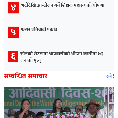
४
भदौदेखि आन्दोलन गर्ने शिक्षक महासंघको घोषणा
५
फरार प्रतिवादी पक्राउ
६
स्पेनको सेउटामा आप्रवासीको भीडमा कम्तीमा ७२
जनाको मृत्यु
सम्वन्धित समाचार
सबै