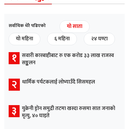
सर्वाधिक धेरै पढिएको
यो साता
यो महिना
६ महिना
२४ घण्टा
१
सवारी कारबाहीबाट रु एक करोड ३३ लाख राजस्व
सङ्कलन
२
धार्मिक पर्यटकलाई लोभ्याउँदै सिसमहल
३
युक्रेनी ड्रोन समुद्री तटमा खस्दा रुसमा सात जनाको
मृत्यु, ४० घाइते