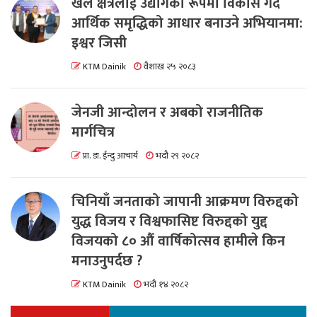
खेल क्षेत्रलाई उद्योगको रूपमा विकास गर्दै
आर्थिक समृद्धिको आधार बनाउने अभियानमा:
इश्वर जिसी
KTM Dainik
वैशाख २५ २०८३
जेनजी आन्दोलन र अबको राजनीतिक
मार्गचित्र
प्रा. डा. ईन्दु आचार्य
भदौ २९ २०८२
चिनियाँ जनताको जापानी आक्रमण विरुद्दको
युद्ध विजय र विश्वफासिष्ट विरुद्दको युद्द
विजयको ८० औं वार्षिकोत्सव हामीले किन
मनाउनुपर्दछ ?
KTM Dainik
भदौ १४ २०८२