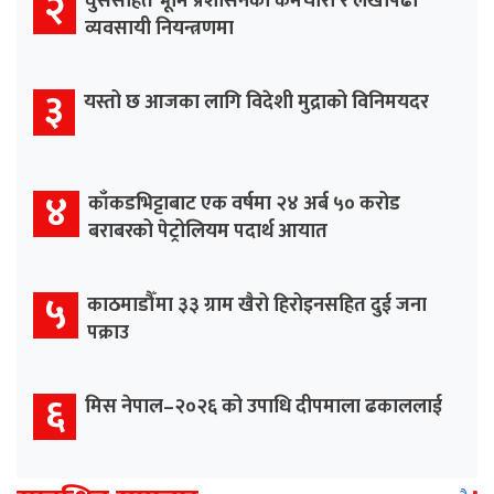
२
घुससहित भूमि प्रशासनका कर्मचारी र लेखापढी
व्यवसायी नियन्त्रणमा
३
यस्तो छ आजका लागि विदेशी मुद्राको विनिमयदर
४
काँकडभिट्टाबाट एक वर्षमा २४ अर्ब ५० करोड
बराबरको पेट्रोलियम पदार्थ आयात
५
काठमाडौँमा ३३ ग्राम खैरो हिरोइनसहित दुई जना
पक्राउ
६
मिस नेपाल–२०२६ को उपाधि दीपमाला ढकाललाई