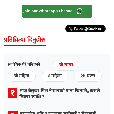
Join our WhatsApp Channel
प्रतिक्रिया दिनुहोस
सर्वाधिक धेरै पढिएको
यो साता
यो महिना
६ महिना
२४ घण्टा
१
आज बेलुका ‘मिस नेपाल’को ग्रान्ड फिनाले,, कसले
जित्ला उपाधि ?