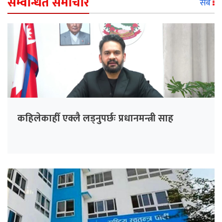
सम्वन्धित समाचार
सबै
कहिलेकाहीँ एक्लै लड्नुपर्छः प्रधानमन्त्री साह