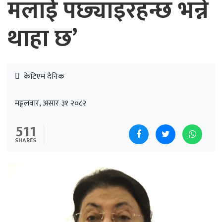
मलाई पछ्याइरहन्छ भन्ने
थाहा छ’
केटिएम दैनिक
मङ्गलवार, असार ३१ २०८२
511
SHARES