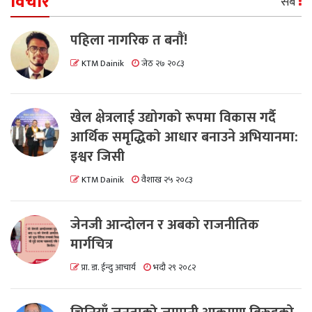
विचार
सबै
पहिला नागरिक त बनाैं!
KTM Dainik
जेठ २७ २०८३
खेल क्षेत्रलाई उद्योगको रूपमा विकास गर्दै
आर्थिक समृद्धिको आधार बनाउने अभियानमा:
इश्वर जिसी
KTM Dainik
वैशाख २५ २०८३
जेनजी आन्दोलन र अबको राजनीतिक
मार्गचित्र
प्रा. डा. ईन्दु आचार्य
भदौ २९ २०८२