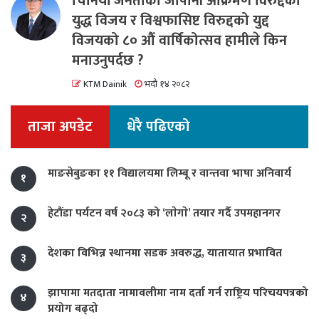
चिनियाँ जनताको जापानी आक्रमण विरुद्दको
युद्ध विजय र विश्वफासिष्ट विरुद्दको युद्द
विजयको ८० औं वार्षिकोत्सव हामीले किन
मनाउनुपर्दछ ?
KTM Dainik
भदौ १४ २०८२
ताजा अपडेट
धेरै पढिएको
माङसेबुङका ११ विद्यालयमा लिम्बू र वान्तवा भाषा अनिवार्य
१
हेटौंडा पर्यटन वर्ष २०८३ को ‘लाेगाे’ तयार गर्दै उपमहानगर
२
देशका विभिन्न स्थानमा सडक अवरुद्ध, यातायात प्रभावित
३
झापामा मतदाता नामावलीमा नाम दर्ता गर्न राष्ट्रिय परिचयपत्रको
४
प्रयोग बढ्दो