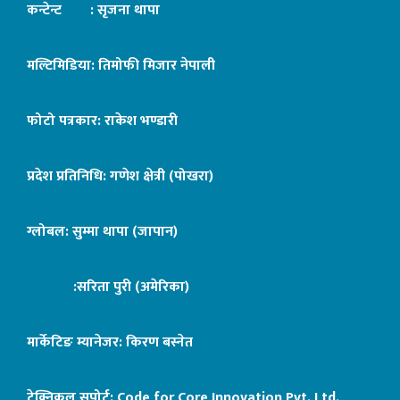
कन्टेन्ट : सृजना थापा
मल्टिमिडिया: तिमोफी मिजार नेपाली
फोटो पत्रकार: राकेश भण्डारी
प्रदेश प्रतिनिधि: गणेश क्षेत्री (पोखरा)
ग्लोबल: सुम्मा थापा (जापान)
:सरिता पुरी (अमेरिका)
मार्केटिङ म्यानेजर: किरण बस्नेत
टेक्निकल सपोर्ट:
Code for Core Innovation Pvt. Ltd.