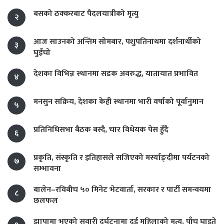
बसको ठक्करबाट पैदलयात्रीको मृत्यु
२
आज साउनको अन्तिम सोमबार, पशुपतिनाथमा दर्शनार्थीको
३
घुइँचो
देशका विभिन्न स्थानमा सडक अवरुद्ध, यातायात प्रभावित
४
मनसुन सक्रिय, देशका केही स्थानमा भारी वर्षाको पूर्वानुमान
५
प्रतिनिधिसभा बैठक बस्दै, चार विधेयक पेस हुँदै
६
प्रकृति, संस्कृति र इतिहासले सजिएको मर्स्याङ्दीमा पर्यटनको
७
सम्भावना
बालेन–रविबीच ५० मिनेट भेटवार्ता, सरकार र पार्टी समन्वयमा
८
छलफल
झापामा भएको सवारी दुर्घटनामा दुई महिलाको मृत्यु, पाँच घाइते