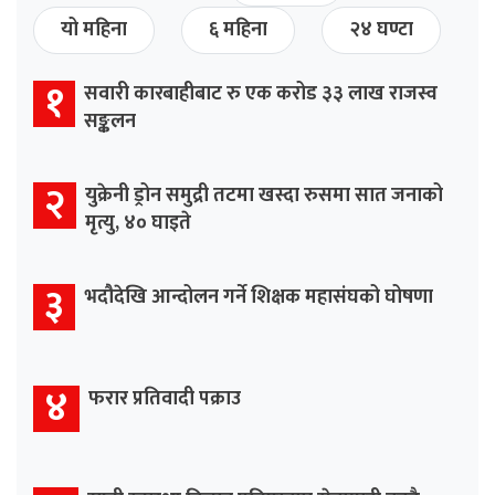
यो महिना
६ महिना
२४ घण्टा
१
सवारी कारबाहीबाट रु एक करोड ३३ लाख राजस्व
सङ्कलन
२
युक्रेनी ड्रोन समुद्री तटमा खस्दा रुसमा सात जनाको
मृत्यु, ४० घाइते
३
भदौदेखि आन्दोलन गर्ने शिक्षक महासंघको घोषणा
४
फरार प्रतिवादी पक्राउ