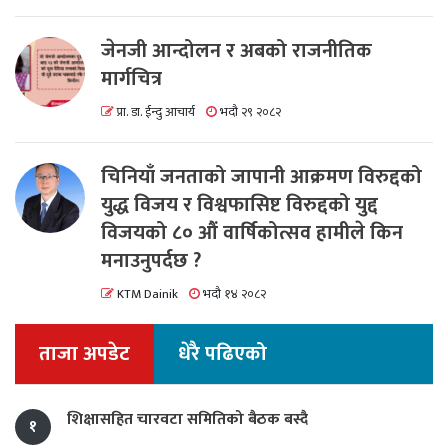
जेनजी आन्दोलन र अबको राजनीतिक
मार्गचित्र
प्रा. डा. ईन्दु आचार्य
भदौ २९ २०८२
चिनियाँ जनताको जापानी आक्रमण विरुद्दको
युद्ध विजय र विश्वफासिष्ट विरुद्दको युद्द
विजयको ८० औं वार्षिकोत्सव हामीले किन
मनाउनुपर्दछ ?
KTM Dainik
भदौ १४ २०८२
ताजा अपडेट
धेरै पढिएको
शिक्षासहित चारवटा समितिको बैठक बस्दै
१