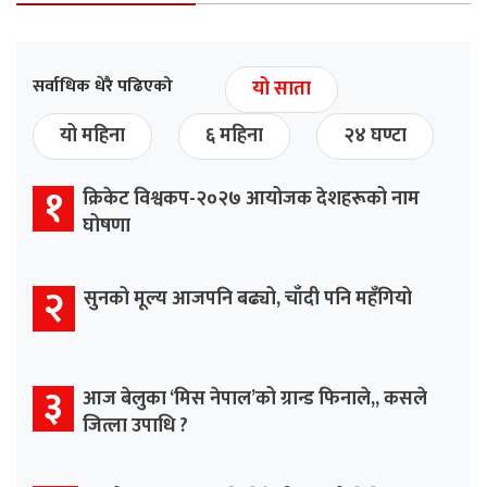
सर्वाधिक धेरै पढिएको
यो साता
यो महिना
६ महिना
२४ घण्टा
१
क्रिकेट विश्वकप-२०२७ आयोजक देशहरूको नाम
घोषणा
२
सुनको मूल्य आजपनि बढ्यो, चाँदी पनि महँगियो
३
आज बेलुका ‘मिस नेपाल’को ग्रान्ड फिनाले,, कसले
जित्ला उपाधि ?