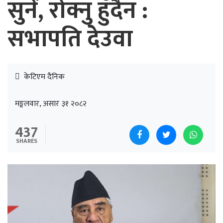
सुनें, रोक्नु हुँदैन :
सभापति देउवा
केटिएम दैनिक
मङ्गलवार, असार ३१ २०८२
437
SHARES