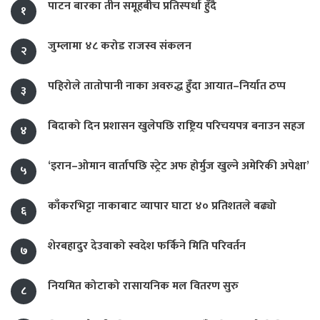
पाटन बारका तीन समूहबीच प्रतिस्पर्धा हुँदै
१
जुम्लामा ४८ करोड राजस्व संकलन
२
पहिरोले तातोपानी नाका अवरुद्ध हुँदा आयात–निर्यात ठप्प
३
बिदाको दिन प्रशासन खुलेपछि राष्ट्रिय परिचयपत्र बनाउन सहज
४
‘इरान–ओमान वार्तापछि स्ट्रेट अफ होर्मुज खुल्ने अमेरिकी अपेक्षा’
५
काँकरभिट्टा नाकाबाट व्यापार घाटा ४० प्रतिशतले बढ्यो
६
शेरबहादुर देउवाको स्वदेश फर्किने मिति परिवर्तन
७
नियमित कोटाको रासायनिक मल वितरण सुरु
८