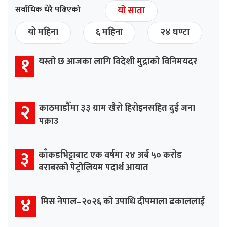
सर्वाधिक धेरै पढिएको
यो साता
यो महिना
६ महिना
२४ घण्टा
१
यस्तो छ आजका लागि विदेशी मुद्राको विनिमयदर
२
काठमाडौँमा ३३ ग्राम खैरो हिरोइनसहित दुई जना
पक्राउ
३
काँकडभिट्टाबाट एक वर्षमा २४ अर्ब ५० करोड
बराबरको पेट्रोलियम पदार्थ आयात
४
मिस नेपाल–२०२६ को उपाधि दीपमाला ढकाललाई