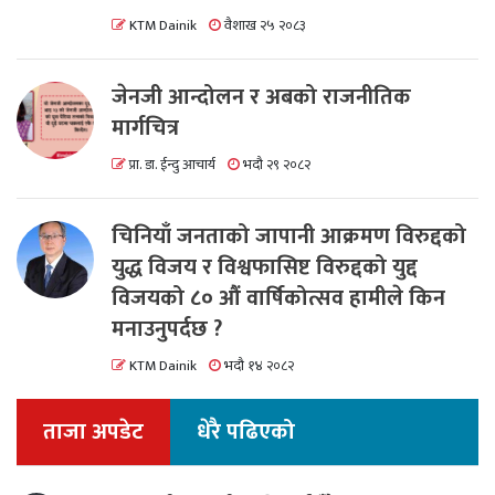
KTM Dainik
वैशाख २५ २०८३
जेनजी आन्दोलन र अबको राजनीतिक
मार्गचित्र
प्रा. डा. ईन्दु आचार्य
भदौ २९ २०८२
चिनियाँ जनताको जापानी आक्रमण विरुद्दको
युद्ध विजय र विश्वफासिष्ट विरुद्दको युद्द
विजयको ८० औं वार्षिकोत्सव हामीले किन
मनाउनुपर्दछ ?
KTM Dainik
भदौ १४ २०८२
ताजा अपडेट
धेरै पढिएको