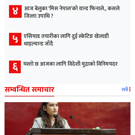
४
आज बेलुका ‘मिस नेपाल’को ग्रान्ड फिनाले,, कसले
जित्ला उपाधि ?
५
एसियाड तयारीका लागि दुई स्केटिङ खेलाडी
थाइल्यान्ड जाँदै
६
यस्तो छ आजका लागि विदेशी मुद्राको विनिमयदर
सम्वन्धित समाचार
सबै