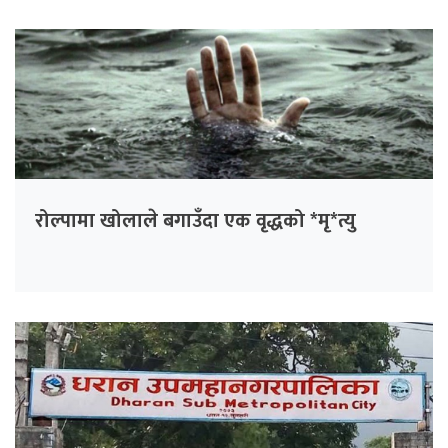
रोल्पामा खोलाले बगाउँदा एक वृद्धको *मृ*त्यु