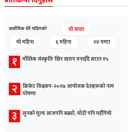
प्रतिक्रिया दिनुहोस
सर्वाधिक धेरै पढिएको
यो साता
यो महिना
६ महिना
२४ घण्टा
१
मौलिक संस्कृतिः खिर खाएर मनाइँदै साउन १५
२
क्रिकेट विश्वकप-२०२७ आयोजक देशहरूको नाम
घोषणा
३
सुनको मूल्य आजपनि बढ्यो, चाँदी पनि महँगियो