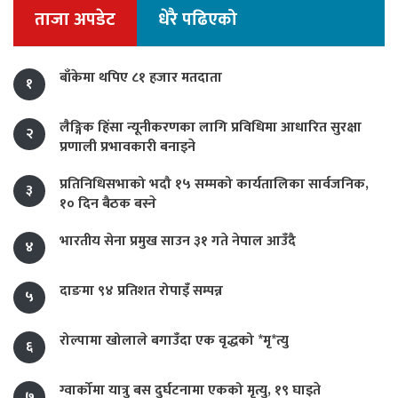
ताजा अपडेट
धेरै पढिएको
बाँकेमा थपिए ८१ हजार मतदाता
१
लैङ्गिक हिंसा न्यूनीकरणका लागि प्रविधिमा आधारित सुरक्षा
२
प्रणाली प्रभावकारी बनाइने
प्रतिनिधिसभाको भदौ १५ सम्मको कार्यतालिका सार्वजनिक,
३
१० दिन बैठक बस्ने
भारतीय सेना प्रमुख साउन ३१ गते नेपाल आउँदै
४
दाङमा ९४ प्रतिशत रोपाइँ सम्पन्न
५
रोल्पामा खोलाले बगाउँदा एक वृद्धको *मृ*त्यु
६
ग्वार्कोमा यात्रु बस दुर्घटनामा एकको मृत्यु, १९ घाइते
७