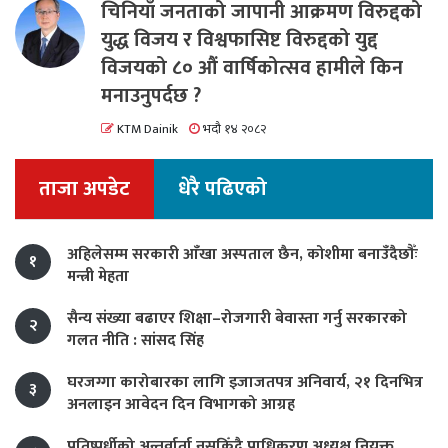
चिनियाँ जनताको जापानी आक्रमण विरुद्दको
युद्ध विजय र विश्वफासिष्ट विरुद्दको युद्द
विजयको ८० औं वार्षिकोत्सव हामीले किन
मनाउनुपर्दछ ?
KTM Dainik
भदौ १४ २०८२
ताजा अपडेट
धेरै पढिएको
अहिलेसम्म सरकारी आँखा अस्पताल छैन, कोशीमा बनाउँदैछौँः
१
मन्त्री मेहता
सैन्य संख्या बढाएर शिक्षा–रोजगारी बेवास्ता गर्नु सरकारको
२
गलत नीति : सांसद सिंह
घरजग्गा कारोबारका लागि इजाजतपत्र अनिवार्य, २१ दिनभित्र
३
अनलाइन आवेदन दिन विभागको आग्रह
प्रतिष्पर्धीको अन्तर्वार्ता नसकिँदै प्राधिकरण अध्यक्ष नियुक्त