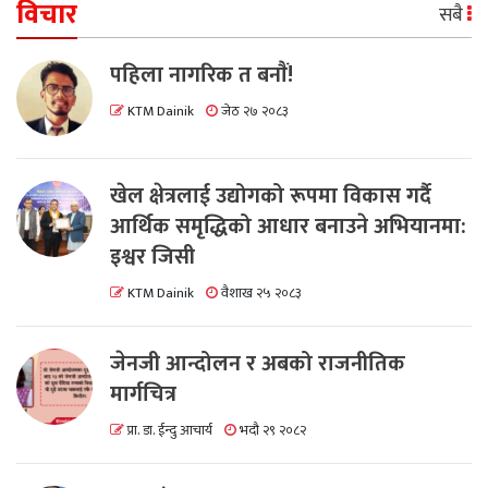
विचार
सबै
पहिला नागरिक त बनाैं!
KTM Dainik
जेठ २७ २०८३
खेल क्षेत्रलाई उद्योगको रूपमा विकास गर्दै
आर्थिक समृद्धिको आधार बनाउने अभियानमा:
इश्वर जिसी
KTM Dainik
वैशाख २५ २०८३
जेनजी आन्दोलन र अबको राजनीतिक
मार्गचित्र
प्रा. डा. ईन्दु आचार्य
भदौ २९ २०८२