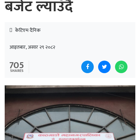
बजेट ल्याउँदै
केटिएम दैनिक
आइतबार, असार २९ २०८२
705
SHARES