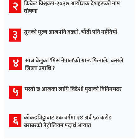
२
क्रिकेट विश्वकप-२०२७ आयोजक देशहरूको नाम
घोषणा
३
सुनको मूल्य आजपनि बढ्यो, चाँदी पनि महँगियो
४
आज बेलुका ‘मिस नेपाल’को ग्रान्ड फिनाले,, कसले
जित्ला उपाधि ?
५
यस्तो छ आजका लागि विदेशी मुद्राको विनिमयदर
६
काँकडभिट्टाबाट एक वर्षमा २४ अर्ब ५० करोड
बराबरको पेट्रोलियम पदार्थ आयात