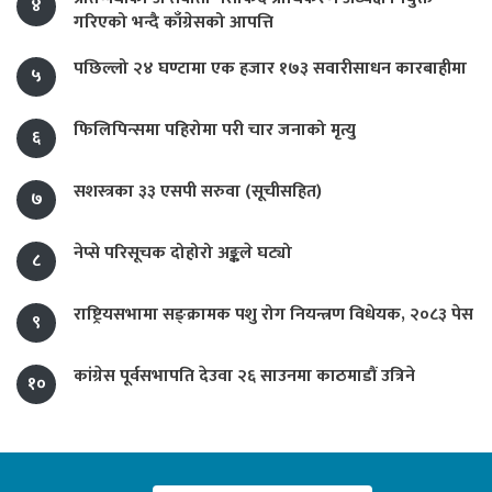
४
गरिएको भन्दै काँग्रेसको आपत्ति
पछिल्लो २४ घण्टामा एक हजार १७३ सवारीसाधन कारबाहीमा
५
फिलिपिन्समा पहिरोमा परी चार जनाको मृत्यु
६
सशस्त्रका ३३ एसपी सरुवा (सूचीसहित)
७
नेप्से परिसूचक दोहोरो अङ्कले घट्यो
८
राष्ट्रियसभामा सङ्क्रामक पशु रोग नियन्त्रण विधेयक, २०८३ पेस
९
कांग्रेस पूर्वसभापति देउवा २६ साउनमा काठमाडौं उत्रिने
१०