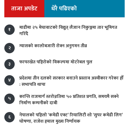
ताजा अपडेट
धेरै पढिएको
माडीमा २५ मेघावाटको विद्युत् लैजान निकुञ्जमा तार भूमिगत
१
गरिँदै
ग्यासको कालोबजारी रोक्न अनुगमन तीव्र
२
फापरखेत पहिरोको विकल्पमा मोटरेबल पुल
३
प्रदेशमा तीन दलको सरकार बनाउने प्रस्ताव अस्वीकार गरेका हौँ
४
: सभापति थापा
कान्ति राजमार्ग स्तरोन्नतिमा ५० प्रतिशत प्रगति, समयमै सक्ने
५
निर्माण कम्पनीको दाबी
नेपालको पहिलो ‘कमेडी एक्ट’ रियालिटी शो ‘सुपर कमेडी लिग’
६
घोषणा, राजेश हमाल मुख्य निर्णायक