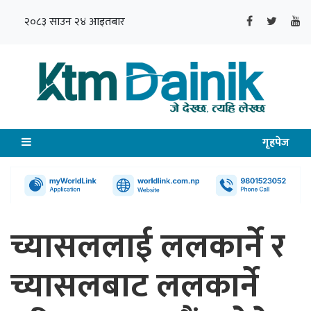
२०८३ साउन २४ आइतबार
गृहपेज
च्यासललाई ललकार्ने र
च्यासलबाट ललकार्ने