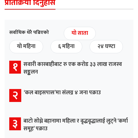
प्रतिक्रिया दिनुहोस
सर्वाधिक धेरै पढिएको
यो साता
यो महिना
६ महिना
२४ घण्टा
१
सवारी कारबाहीबाट रु एक करोड ३३ लाख राजस्व
सङ्कलन
२
‘कल बाइसपास’मा संलग्न ४ जना पक्राउ
३
बाटो सोध्ने बहानामा महिला र वृद्धवृद्धालाई लुट्ने ‘कर्मा
समूह’ पक्राउ