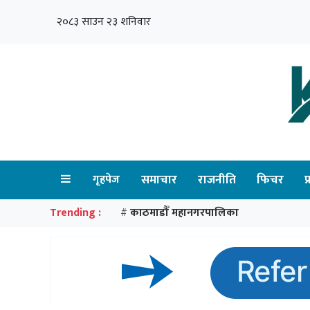
२०८३ साउन २३ शनिवार
गृहपेज
समाचार
राजनीति
फिचर
प
Trending :
काठमाडौँ महानगरपालिका
#