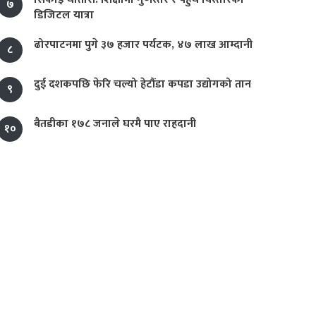
७
डिजिटल यात्रा
ढोरपाटनमा पुगे ३७ हजार पर्यटक, ४७ लाख आम्दानी
८
दुई दशकपछि फेरि चल्यो हेटौंडा कपडा उद्योगको तान
९
बैतडीका १७८ जनाले घरमै पाए राहदानी
१०