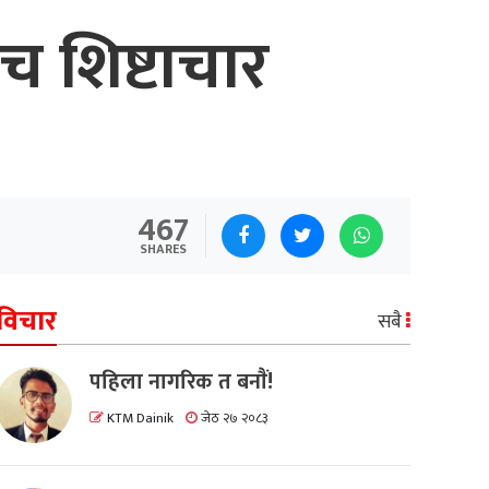
ीच शिष्टाचार
467
SHARES
विचार
सबै
पहिला नागरिक त बनाैं!
KTM Dainik
जेठ २७ २०८३