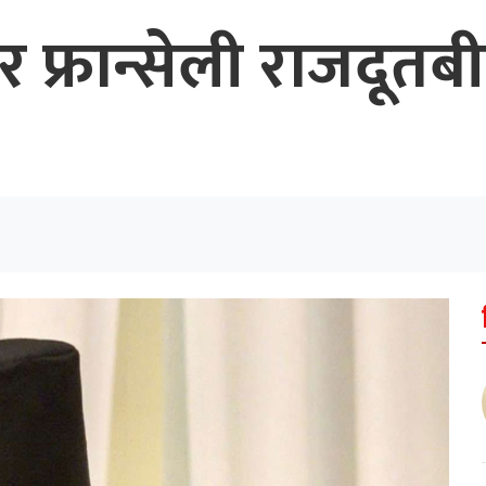
 र फ्रान्सेली राजदूतब