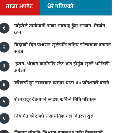
ताजा अपडेट
धेरै पढिएको
पहिरोले तातोपानी नाका अवरुद्ध हुँदा आयात–निर्यात
१
ठप्प
बिदाको दिन प्रशासन खुलेपछि राष्ट्रिय परिचयपत्र बनाउन
२
सहज
‘इरान–ओमान वार्तापछि स्ट्रेट अफ होर्मुज खुल्ने अमेरिकी
३
अपेक्षा’
काँकरभिट्टा नाकाबाट व्यापार घाटा ४० प्रतिशतले बढ्यो
४
शेरबहादुर देउवाको स्वदेश फर्किने मिति परिवर्तन
५
नियमित कोटाको रासायनिक मल वितरण सुरु
६
सिकाइ चौतारी: शिक्षामा गुणस्तर र पहुँच विस्तारको