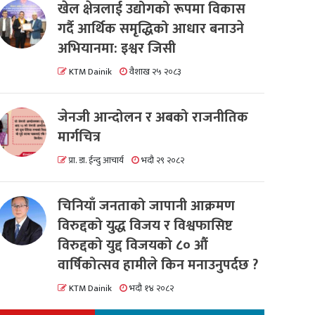
खेल क्षेत्रलाई उद्योगको रूपमा विकास
गर्दै आर्थिक समृद्धिको आधार बनाउने
अभियानमा: इश्वर जिसी
KTM Dainik
वैशाख २५ २०८३
जेनजी आन्दोलन र अबको राजनीतिक
मार्गचित्र
प्रा. डा. ईन्दु आचार्य
भदौ २९ २०८२
चिनियाँ जनताको जापानी आक्रमण
विरुद्दको युद्ध विजय र विश्वफासिष्ट
विरुद्दको युद्द विजयको ८० औं
वार्षिकोत्सव हामीले किन मनाउनुपर्दछ ?
KTM Dainik
भदौ १४ २०८२