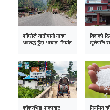
पहिरोले तातोपानी नाका
बिदाको दि
अवरुद्ध हुँदा आयात–निर्यात
खुलेपछि राष
ठप्प
बनाउन स
काँकरभिट्टा नाकाबाट
नियमित क