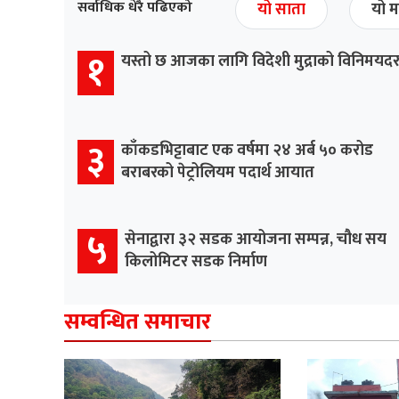
सर्वाधिक धेरै पढिएको
यो साता
यो म
१
यस्तो छ आजका लागि विदेशी मुद्राको विनिमयद
३
काँकडभिट्टाबाट एक वर्षमा २४ अर्ब ५० करोड
बराबरको पेट्रोलियम पदार्थ आयात
५
सेनाद्वारा ३२ सडक आयोजना सम्पन्न, चौध सय
किलोमिटर सडक निर्माण
सम्वन्धित समाचार