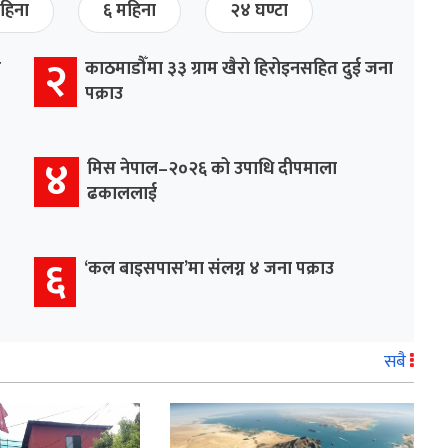
हिना
६ महिना
२४ घण्टा
२
र
काठमाडौँमा ३३ ग्राम खैरो हिरोइनसहित दुई जना
पक्राउ
४
मिस नेपाल–२०२६ को उपाधि दीपमाला
ढकाललाई
६
‘कल बाइसपास’मा संलग्न ४ जना पक्राउ
सबै