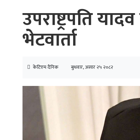
उपराष्ट्रपति यादव
भेटवार्ता
केटिएम दैनिक
बुधवार, असार २५ २०८२