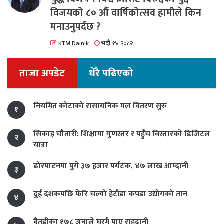
विजयको ८० औं वार्षिकोत्सव हामीले किन
मनाउनुपर्दछ ?
KTM Dainik
भदौ १४ २०८२
ताजा अपडेट
धेरै पढिएको
नियमित कोटाको रासायनिक मल वितरण सुरु
१
सिकाइ चौतारी: शिक्षामा गुणस्तर र पहुँच विस्तारको डिजिटल
२
यात्रा
ढोरपाटनमा पुगे ३७ हजार पर्यटक, ४७ लाख आम्दानी
३
दुई दशकपछि फेरि चल्यो हेटौंडा कपडा उद्योगको तान
४
बैतडीका १७८ जनाले घरमै पाए राहदानी