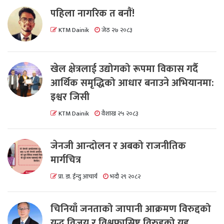
पहिला नागरिक त बनाैं!
KTM Dainik
जेठ २७ २०८३
खेल क्षेत्रलाई उद्योगको रूपमा विकास गर्दै
आर्थिक समृद्धिको आधार बनाउने अभियानमा:
इश्वर जिसी
KTM Dainik
वैशाख २५ २०८३
जेनजी आन्दोलन र अबको राजनीतिक
मार्गचित्र
प्रा. डा. ईन्दु आचार्य
भदौ २९ २०८२
चिनियाँ जनताको जापानी आक्रमण विरुद्दको
युद्ध विजय र विश्वफासिष्ट विरुद्दको युद्द