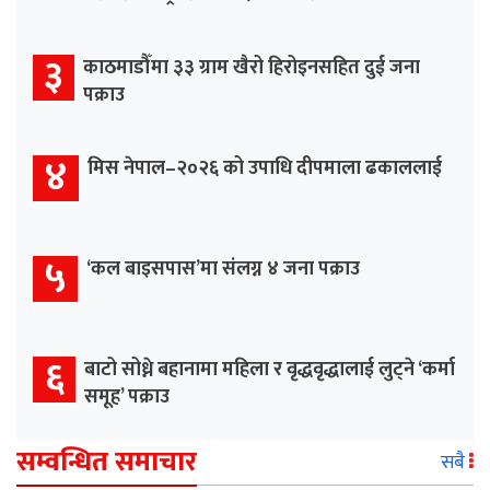
३
काठमाडौँमा ३३ ग्राम खैरो हिरोइनसहित दुई जना
पक्राउ
४
मिस नेपाल–२०२६ को उपाधि दीपमाला ढकाललाई
५
‘कल बाइसपास’मा संलग्न ४ जना पक्राउ
६
बाटो सोध्ने बहानामा महिला र वृद्धवृद्धालाई लुट्ने ‘कर्मा
समूह’ पक्राउ
सम्वन्धित समाचार
सबै