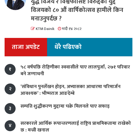
युद्ध विजय र विश्वफासिष्ट विरुद्दको युद्द
विजयको ८० औं वार्षिकोत्सव हामीले किन
मनाउनुपर्दछ ?
KTM Dainik
भदौ १४ २०८२
ताजा अपडेट
धेरै पढिएको
५८ वर्षपछि रोहिणीका स्ववासीले पाए लालपुर्जा, २७१ परिवार
१
बने जग्गाधनी
‘संविधान पुनर्लेखन होइन, अभ्यासका आधारमा परिमार्जन
२
आवश्यक’ : भीष्मराज आङदेम्बे
सम्पत्ति शुद्धीकरण मुद्दामा चक्रे मिलनले पाए सफाइ
३
सरकारले आर्थिक रूपान्तरणलाई राष्ट्रिय प्राथमिकतामा राखेको
४
छ : मन्त्री खनाल