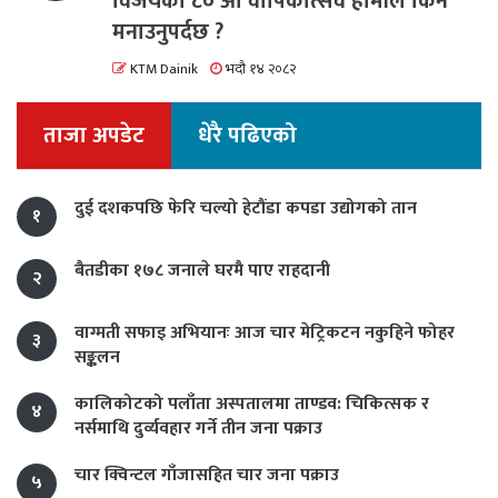
विजयको ८० औं वार्षिकोत्सव हामीले किन
मनाउनुपर्दछ ?
KTM Dainik
भदौ १४ २०८२
ताजा अपडेट
धेरै पढिएको
दुई दशकपछि फेरि चल्यो हेटौंडा कपडा उद्योगको तान
१
बैतडीका १७८ जनाले घरमै पाए राहदानी
२
वाग्मती सफाइ अभियानः आज चार मेट्रिकटन नकुहिने फोहर
३
सङ्कलन
कालिकोटको पलाँता अस्पतालमा ताण्डव: चिकित्सक र
४
नर्समाथि दुर्व्यवहार गर्ने तीन जना पक्राउ
चार क्विन्टल गाँजासहित चार जना पक्राउ
५