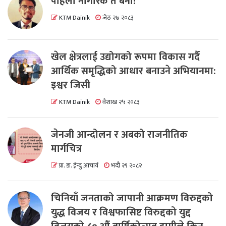
पहिला नागरिक त बनाैं!
KTM Dainik
जेठ २७ २०८३
खेल क्षेत्रलाई उद्योगको रूपमा विकास गर्दै
आर्थिक समृद्धिको आधार बनाउने अभियानमा:
इश्वर जिसी
KTM Dainik
वैशाख २५ २०८३
जेनजी आन्दोलन र अबको राजनीतिक
मार्गचित्र
प्रा. डा. ईन्दु आचार्य
भदौ २९ २०८२
चिनियाँ जनताको जापानी आक्रमण विरुद्दको
युद्ध विजय र विश्वफासिष्ट विरुद्दको युद्द