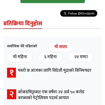
प्रतिक्रिया दिनुहोस
सर्वाधिक धेरै पढिएको
यो साता
यो महिना
६ महिना
२४ घण्टा
१
यस्तो छ आजका लागि विदेशी मुद्राको विनिमयदर
२
काँकडभिट्टाबाट एक वर्षमा २४ अर्ब ५० करोड
बराबरको पेट्रोलियम पदार्थ आयात