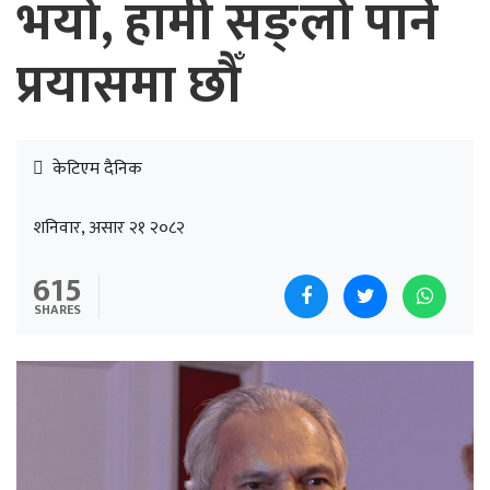
भयो, हामी सङ्लो पार्ने
प्रयासमा छौँ
केटिएम दैनिक
शनिवार, असार २१ २०८२
615
SHARES