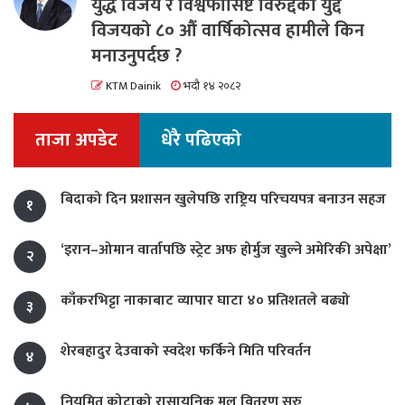
युद्ध विजय र विश्वफासिष्ट विरुद्दको युद्द
विजयको ८० औं वार्षिकोत्सव हामीले किन
मनाउनुपर्दछ ?
KTM Dainik
भदौ १४ २०८२
ताजा अपडेट
धेरै पढिएको
बिदाको दिन प्रशासन खुलेपछि राष्ट्रिय परिचयपत्र बनाउन सहज
१
‘इरान–ओमान वार्तापछि स्ट्रेट अफ होर्मुज खुल्ने अमेरिकी अपेक्षा’
२
काँकरभिट्टा नाकाबाट व्यापार घाटा ४० प्रतिशतले बढ्यो
३
शेरबहादुर देउवाको स्वदेश फर्किने मिति परिवर्तन
४
नियमित कोटाको रासायनिक मल वितरण सुरु