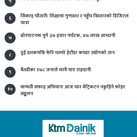
५
सिकाइ चौतारी: शिक्षामा गुणस्तर र पहुँच विस्तारको डिजिटल
६
यात्रा
ढोरपाटनमा पुगे ३७ हजार पर्यटक, ४७ लाख आम्दानी
७
दुई दशकपछि फेरि चल्यो हेटौंडा कपडा उद्योगको तान
८
बैतडीका १७८ जनाले घरमै पाए राहदानी
९
वाग्मती सफाइ अभियानः आज चार मेट्रिकटन नकुहिने फोहर
१०
सङ्कलन