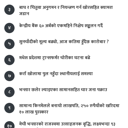
बाघ र चितुवा अनुगमन र नियन्त्रण गर्न खोरसहित क्यामरा
३
जडान
केन्द्रीय बैंक ६० अर्बको एकमहिने निक्षेप सङ्कलन गर्दै
४
सुनचाँदीको मूल्य बढ्यो, आज कतिमा हुँदैछ कारोबार ?
५
मधेस प्रदेशमा ट्रान्सफर्मर चोरीका घटना बढे
६
कर्रा खोलामा पुल नहुँदा स्थानीयलाई समस्या
७
भन्सार छलेर ल्याइएका सामानसहित चार जना पक्राउ
८
सामान्य किनमेलले बनायो लाखपति, २५० रुपैयाँको खरिदमा
९
१० लाख पुरस्कार
मेची भन्सारको राजस्वमा उत्साहजनक वृद्धि, लक्ष्यभन्दा ९३
१०