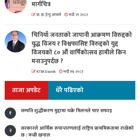
मार्गचित्र
प्रा. डा. ईन्दु आचार्य
भदौ २९ २०८२
चिनियाँ जनताको जापानी आक्रमण विरुद्दको
युद्ध विजय र विश्वफासिष्ट विरुद्दको युद्द
विजयको ८० औं वार्षिकोत्सव हामीले किन
मनाउनुपर्दछ ?
KTM Dainik
भदौ १४ २०८२
ताजा अपडेट
धेरै पढिएको
सम्पत्ति शुद्धीकरण मुद्दामा चक्रे मिलनले पाए सफाइ
१
सरकारले आर्थिक रूपान्तरणलाई राष्ट्रिय प्राथमिकतामा राखेको
२
छ : मन्त्री खनाल