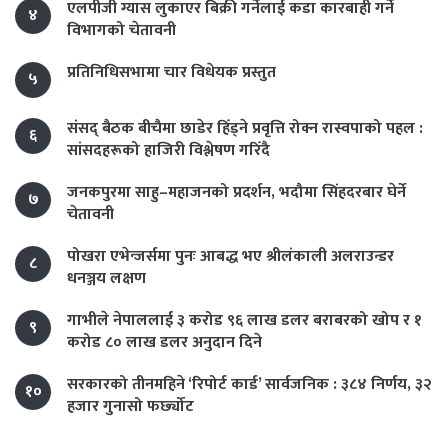
एलपीजी ग्यास लुकाएर बिक्री गर्नेलाई कडा कारबाही गर्ने
४
विभागको चेतावनी
प्रतिनिधिसभामा चार विधेयक प्रस्तुत
५
संसद् बैठक बीचैमा छाडेर हिँड्ने प्रवृत्ति रोक्न रास्वपाको पहल :
६
सांसदहरूको हाजिरी विश्लेषण गरिँदै
जनकपुरमा साहु–महाजनको प्रदर्शन, भदौमा सिंहदरबार घेर्ने
७
चेतावनी
पोखरा एभेन्जर्समा पुनः आबद्ध भए श्रीलंकाली अलराउन्डर
८
धनञ्जय लक्षण
गाभीले नेपाललाई ३ करोड ९६ लाख डलर बराबरको खोप र १
९
करोड ८० लाख डलर अनुदान दिने
सरकारको तीनमहिने ‘रिपोर्ट कार्ड’ सार्वजनिक : ३८४ निर्णय, ३२
१०
हजार गुनासो फर्छ्योट