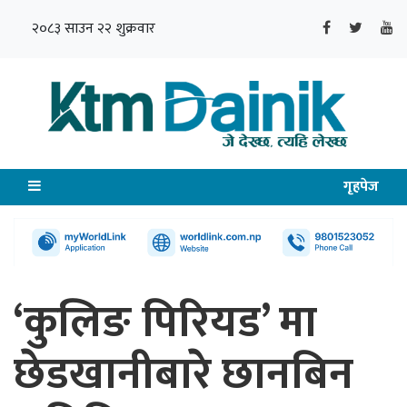
२०८३ साउन २२ शुक्रवार
गृहपेज
‘कुलिङ पिरियड’ मा
छेडखानीबारे छानबिन