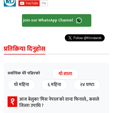
Join our WhatsApp Channel
प्रतिक्रिया दिनुहोस
सर्वाधिक धेरै पढिएको
यो साता
यो महिना
६ महिना
२४ घण्टा
१
आज बेलुका ‘मिस नेपाल’को ग्रान्ड फिनाले,, कसले
जित्ला उपाधि ?