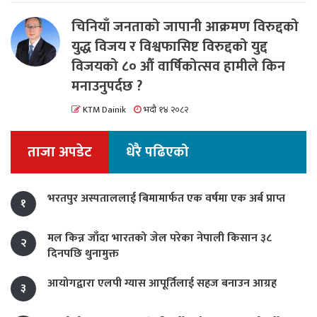
चिनियाँ जनताको जापानी आक्रमण विरुद्दको
युद्ध विजय र विश्वफासिष्ट विरुद्दको युद्द
विजयको ८० औं वार्षिकोत्सव हामीले किन
मनाउनुपर्दछ ?
KTM Dainik
भदौ १४ २०८२
ताजा अपडेट
धेरै पढिएको
भरतपुर अस्पताललाई बिमामार्फत एक वर्षमा एक अर्ब प्राप्त
१
मल किन्न जाँदा भारतको जेल परेका नेपाली किसान ३८
२
दिनपछि थुनामुक्त
आयोगद्वारा एलपी ग्यास आपूर्तिलाई सहज बनाउन आग्रह
३