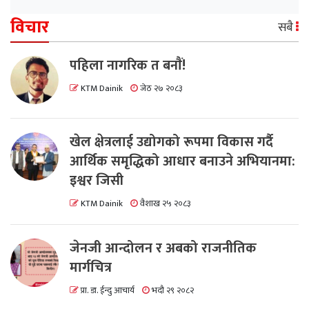
विचार
सबै
पहिला नागरिक त बनाैं!
KTM Dainik
जेठ २७ २०८३
खेल क्षेत्रलाई उद्योगको रूपमा विकास गर्दै
आर्थिक समृद्धिको आधार बनाउने अभियानमा:
इश्वर जिसी
KTM Dainik
वैशाख २५ २०८३
जेनजी आन्दोलन र अबको राजनीतिक
मार्गचित्र
प्रा. डा. ईन्दु आचार्य
भदौ २९ २०८२