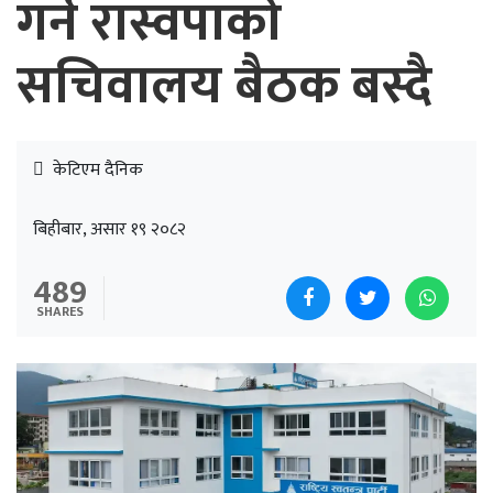
गर्न रास्वपाको
सचिवालय बैठक बस्दै
केटिएम दैनिक
बिहीबार, असार १९ २०८२
489
SHARES