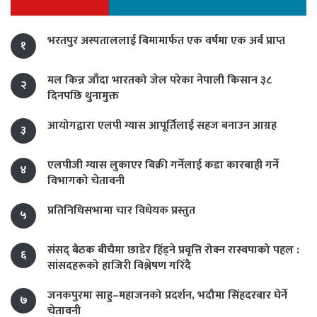
भरतपुर अस्पताललाई बिमामार्फत एक वर्षमा एक अर्ब प्राप्त
१
मल किन्न जाँदा भारतको जेल परेका नेपाली किसान ३८
२
दिनपछि थुनामुक्त
आयोगद्वारा एलपी ग्यास आपूर्तिलाई सहज बनाउन आग्रह
३
एलपीजी ग्यास लुकाएर बिक्री गर्नेलाई कडा कारबाही गर्ने
४
विभागको चेतावनी
प्रतिनिधिसभामा चार विधेयक प्रस्तुत
५
संसद् बैठक बीचैमा छाडेर हिँड्ने प्रवृत्ति रोक्न रास्वपाको पहल :
६
सांसदहरूको हाजिरी विश्लेषण गरिँदै
जनकपुरमा साहु–महाजनको प्रदर्शन, भदौमा सिंहदरबार घेर्ने
७
चेतावनी