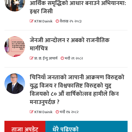
आर्थिक समृद्धिको आधार बनाउने अभियानमा:
इश्वर जिसी
KTM Dainik
वैशाख २५ २०८३
जेनजी आन्दोलन र अबको राजनीतिक
मार्गचित्र
प्रा. डा. ईन्दु आचार्य
भदौ २९ २०८२
चिनियाँ जनताको जापानी आक्रमण विरुद्दको
युद्ध विजय र विश्वफासिष्ट विरुद्दको युद्द
विजयको ८० औं वार्षिकोत्सव हामीले किन
मनाउनुपर्दछ ?
KTM Dainik
भदौ १४ २०८२
ताजा अपडेट
धेरै पढिएको