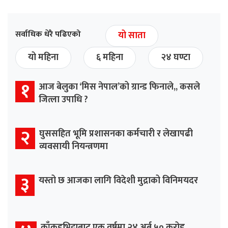
सर्वाधिक धेरै पढिएको
यो साता
यो महिना
६ महिना
२४ घण्टा
१
आज बेलुका ‘मिस नेपाल’को ग्रान्ड फिनाले,, कसले
जित्ला उपाधि ?
२
घुससहित भूमि प्रशासनका कर्मचारी र लेखापढी
व्यवसायी नियन्त्रणमा
३
यस्तो छ आजका लागि विदेशी मुद्राको विनिमयदर
काँकडभिट्टाबाट एक वर्षमा २४ अर्ब ५० करोड