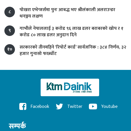
पोखरा एभेन्जर्समा पुनः आबद्ध भए श्रीलंकाली अलराउन्डर
८
धनञ्जय लक्षण
गाभीले नेपाललाई ३ करोड ९६ लाख डलर बराबरको खोप र १
९
करोड ८० लाख डलर अनुदान दिने
सरकारको तीनमहिने ‘रिपोर्ट कार्ड’ सार्वजनिक : ३८४ निर्णय, ३२
१०
हजार गुनासो फर्छ्योट
Facebook
Twitter
Youtube
सम्पर्क