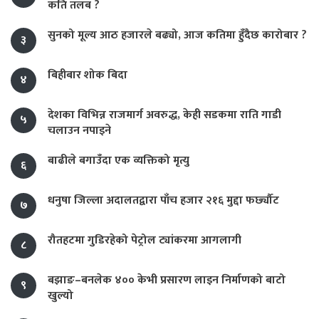
कति तलब ?
सुनको मूल्य आठ हजारले बढ्यो, आज कतिमा हुँदैछ कारोबार ?
३
बिहीबार शोक बिदा
४
देशका विभिन्न राजमार्ग अवरुद्ध, केही सडकमा राति गाडी
५
चलाउन नपाइने
बाढीले बगाउँदा एक व्यक्तिको मृत्यु
६
धनुषा जिल्ला अदालतद्वारा पाँच हजार २१६ मुद्दा फर्छ्यौट
७
रौतहटमा गुडिरहेको पेट्रोल ट्यांकरमा आगलागी
८
बझाङ–बनलेक ४०० केभी प्रसारण लाइन निर्माणको बाटो
९
खुल्यो