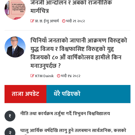
जेनजी आन्दोलन र अबको राजनीतिक
मार्गचित्र
प्रा. डा. ईन्दु आचार्य
भदौ २९ २०८२
चिनियाँ जनताको जापानी आक्रमण विरुद्दको
युद्ध विजय र विश्वफासिष्ट विरुद्दको युद्द
विजयको ८० औं वार्षिकोत्सव हामीले किन
मनाउनुपर्दछ ?
KTM Dainik
भदौ १४ २०८२
ताजा अपडेट
धेरै पढिएको
नीति तथा कार्यक्रम तर्जुमा गर्दै त्रिभुवन विश्वविद्यालय
१
चालु आर्थिक वर्षदेखि लागु हुने तलबमान सार्वजनिक, कसको
२