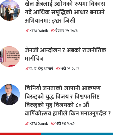
खेल क्षेत्रलाई उद्योगको रूपमा विकास
गर्दै आर्थिक समृद्धिको आधार बनाउने
अभियानमा: इश्वर जिसी
KTM Dainik
वैशाख २५ २०८३
जेनजी आन्दोलन र अबको राजनीतिक
मार्गचित्र
प्रा. डा. ईन्दु आचार्य
भदौ २९ २०८२
चिनियाँ जनताको जापानी आक्रमण
विरुद्दको युद्ध विजय र विश्वफासिष्ट
विरुद्दको युद्द विजयको ८० औं
वार्षिकोत्सव हामीले किन मनाउनुपर्दछ ?
KTM Dainik
भदौ १४ २०८२