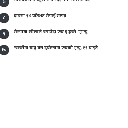
७
दाङमा ९४ प्रतिशत रोपाइँ सम्पन्न
८
रोल्पामा खोलाले बगाउँदा एक वृद्धको *मृ*त्यु
९
ग्वार्कोमा यात्रु बस दुर्घटनामा एकको मृत्यु, १९ घाइते
१०