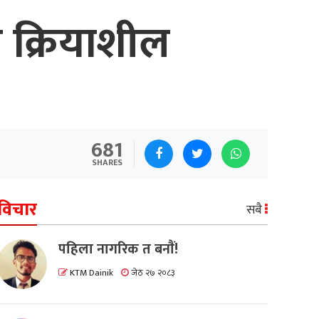
ो क्रियाशील
681
SHARES
विचार
सबै
पहिला नागरिक त बनाैं!
KTM Dainik
जेठ २७ २०८३