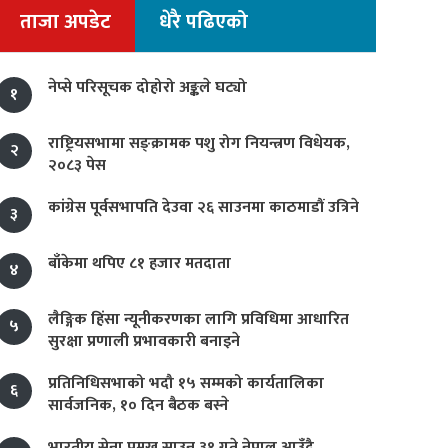
ताजा अपडेट
धेरै पढिएको
नेप्से परिसूचक दोहोरो अङ्कले घट्यो
१
राष्ट्रियसभामा सङ्क्रामक पशु रोग नियन्त्रण विधेयक,
२
२०८३ पेस
कांग्रेस पूर्वसभापति देउवा २६ साउनमा काठमाडौं उत्रिने
३
बाँकेमा थपिए ८१ हजार मतदाता
४
लैङ्गिक हिंसा न्यूनीकरणका लागि प्रविधिमा आधारित
५
सुरक्षा प्रणाली प्रभावकारी बनाइने
प्रतिनिधिसभाको भदौ १५ सम्मको कार्यतालिका
६
सार्वजनिक, १० दिन बैठक बस्ने
भारतीय सेना प्रमुख साउन ३१ गते नेपाल आउँदै