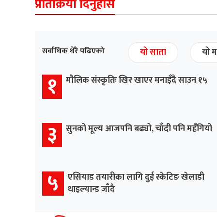
प्रतिक्रिया दिनुहोस
सर्वाधिक धेरै पढिएको
यो साता
यो म
१
मौलिक संस्कृतिः खिर खाएर मनाइँदै साउन १५
३
सुनको मूल्य आजपनि बढ्यो, चाँदी पनि महँगियो
५
एसियाड तयारीका लागि दुई स्केटिङ खेलाडी
थाइल्यान्ड जाँदै