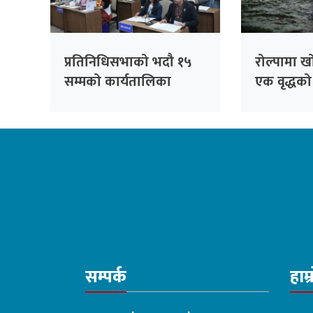
प्रतिनिधिसभाको भदौ १५
रोल्पामा ख
सम्मको कार्यतालिका
एक वृद्धको 
सार्वजनिक, १० दिन बैठक
बस्ने
सम्पर्क
हाम्