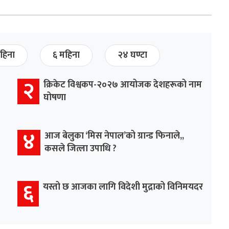
हिना
६ महिना
२४ घण्टा
२
क्रिकेट विश्वकप-२०२७ आयोजक देशहरूको नाम
घोषणा
४
आज बेलुका ‘मिस नेपाल’को ग्रान्ड फिनाले,,
कसले जित्ला उपाधि ?
६
यस्तो छ आजका लागि विदेशी मुद्राको विनिमयदर