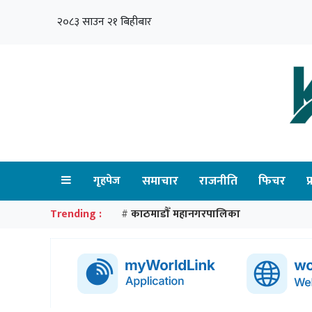
२०८३ साउन २१ बिहीबार
गृहपेज
समाचार
राजनीति
फिचर
प
Trending :
काठमाडौँ महानगरपालिका
#